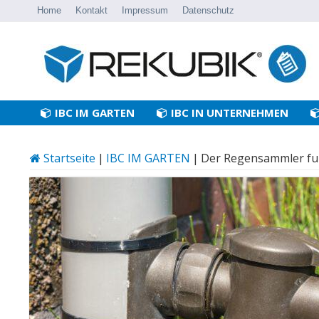
Home
Kontakt
Impressum
Datenschutz
IBC IM GARTEN
IBC IN UNTERNEHMEN
Startseite
|
IBC IM GARTEN
|
Der Regensammler fun