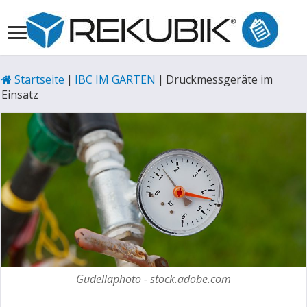
Startseite
|
IBC IM GARTEN
|
Druckmessgeräte im
Einsatz
Gudellaphoto - stock.adobe.com