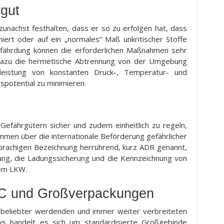
gut
zunächst festhalten, dass er so zu erfolgen hat, dass
ert oder auf ein „normales“ Maß unkritischer Stoffe
efährdung können die erforderlichen Maßnahmen sehr
lt dazu die hermetische Abtrennung von der Umgebung
leistung von konstanten Druck-, Temperatur- und
spotential zu minimieren.
efahrgütern sicher und zudem einheitlich zu regeln,
men über die internationale Beförderung gefährlicher
sprachigen Bezeichnung herrührend, kurz ADR genannt,
kung, die Ladungssicherung und die Kennzeichnung von
dem LKW.
IBC und Großverpackungen
 beliebter werdenden und immer weiter verbreiteten
nks handelt es sich um standardisierte Großgebinde