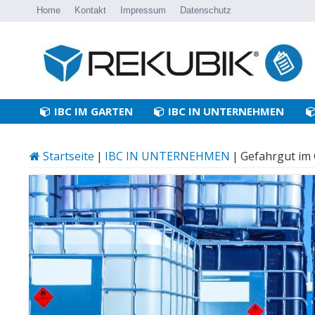
Home
Kontakt
Impressum
Datenschutz
IBC IM GARTEN
IBC IN UNTERNEHMEN
Startseite
|
IBC IN UNTERNEHMEN
|
Gefahrgut im 