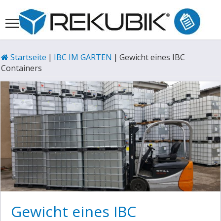
Startseite
|
IBC IM GARTEN
|
Gewicht eines IBC
Containers
Gewicht eines IBC