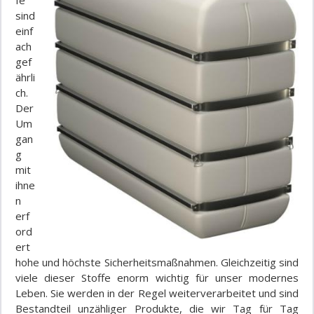
sind
einf
ach
gef
ährli
ch.
Der
Um
gan
g
mit
ihne
n
erf
ord
ert
hohe und höchste Sicherheitsmaßnahmen. Gleichzeitig sind
viele dieser Stoffe enorm wichtig für unser modernes
Leben. Sie werden in der Regel weiterverarbeitet und sind
Bestandteil unzähliger Produkte, die wir Tag für Tag