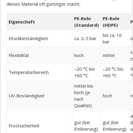
dieses Material oft günstiger macht.
PE-Rohr
PE-Rohr
Eigenschaft
P
(Standard)
(HDPE)
bis ca. 16
Druckbeständigkeit
ca. 2–5 bar
ü
bar
s
Flexibilität
hoch
mittel
(
–20 °C bis
–20 °C bis
0
Temperaturbereich
+60 °C
+60 °C
°
mittel bis
hoch (je
UV-Beständigkeit
hoch
m
nach
Qualität)
a
gut (bei
gut (bei
(
Frostsicherheit
Entleerung)
Entleerung)
u