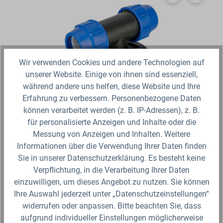
Wir verwenden Cookies und andere Technologien auf
unserer Website. Einige von ihnen sind essenziell,
während andere uns helfen, diese Website und Ihre
Erfahrung zu verbessern. Personenbezogene Daten
PE T-Stück Klemmverbindung mit Flansch
können verarbeitet werden (z. B. IP-Adressen), z. B.
für personalisierte Anzeigen und Inhalte oder die
Messung von Anzeigen und Inhalten. Weitere
PE T-Stück Klemmverbindung mit Flansch Alle gängigen PE-
Informationen über die Verwendung Ihrer Daten finden
Rohre mit dem passenden Außendurchmesser können bei
diesem Winkel verwendet werden. Hierzu wird das PE-
Sie in unserer Datenschutzerklärung. Es besteht keine
Rohr…
Verpflichtung, in die Verarbeitung Ihrer Daten
einzuwilligen, um dieses Angebot zu nutzen. Sie können
Ab 22,29 €*
Ihre Auswahl jederzeit unter „Datenschutzeinstellungen“
Lieferzeit 2-3 Werktage
widerrufen oder anpassen. Bitte beachten Sie, dass
aufgrund individueller Einstellungen möglicherweise