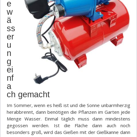
e
w
ä
ss
er
u
n
g
ei
nf
a
ch gemacht
Im Sommer, wenn es heiß ist und die Sonne unbarmherzig
herabbrennt, dann benötigen die Pflanzen im Garten jede
Menge Wasser. Einmal täglich muss dann mindestens
gegossen werden. Ist die Fläche dann auch noch
besonders groß, wird das Gießen mit der Gießkanne dann