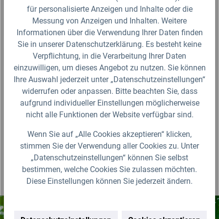
für personalisierte Anzeigen und Inhalte oder die
Messung von Anzeigen und Inhalten. Weitere
Fragen zum Artikel?
Informationen über die Verwendung Ihrer Daten finden
Sie in unserer Datenschutzerklärung. Es besteht keine
Produktbewertungen
Verpflichtung, in die Verarbeitung Ihrer Daten
einzuwilligen, um dieses Angebot zu nutzen. Sie können
Ihre Auswahl jederzeit unter „Datenschutzeinstellungen“
Für die Darstellung des Artikelbildes verwenden wir eine zufällig
widerrufen oder anpassen. Bitte beachten Sie, dass
gewählte Artikelgröße als Beispielabbildung. Die Abbildungen,
technischen Daten, Maßangaben in Millimeter, Gewichtsangaben in
aufgrund individueller Einstellungen möglicherweise
Gramm und Ausführungen sind somit unverbindlich. Die eigentliche
nicht alle Funktionen der Website verfügbar sind.
Definition und der Verwendungszweck des Artikels sowie die Nutzmaße
sind ausschließlich der Darstellungsunterstützung von uns
bereitgestellt. Wir behalten uns jederzeit Änderungen ohne Ankündigung
Wenn Sie auf „Alle Cookies akzeptieren“ klicken,
vor.
stimmen Sie der Verwendung aller Cookies zu. Unter
„Datenschutzeinstellungen“ können Sie selbst
bestimmen, welche Cookies Sie zulassen möchten.
Diese Einstellungen können Sie jederzeit ändern.