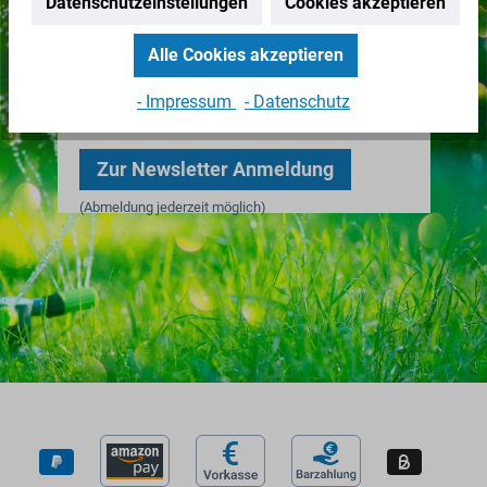
Datenschutzeinstellungen
Cookies akzeptieren
Nichts mehr verpassen!
Alle Cookies akzeptieren
Erhalten Sie erstklassige
Neuigkeiten zu IBC Containern &
- Impressum
- Datenschutz
Zubehör.
Zur Newsletter Anmeldung
(Abmeldung jederzeit möglich)