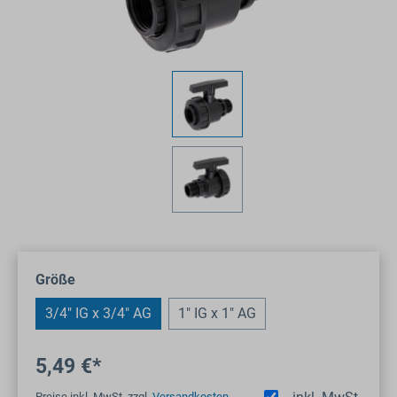
auswählen
Größe
3/4" IG x 3/4" AG
1" IG x 1" AG
5,49 €*
Preise inkl. MwSt. zzgl.
Versandkosten