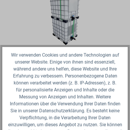
Wir verwenden Cookies und andere Technologien auf
2000l IBC Wassertank übereinander mit Schlauch
Tankverbindung
unserer Website. Einige von ihnen sind essenziell,
während andere uns helfen, diese Website und Ihre
Ein IBC Set welches auf einer kleinen Grundfläche viel
Erfahrung zu verbessern. Personenbezogene Daten
Regenwasser speichern kann. Die Einlaufgestaltung muss
können verarbeitet werden (z. B. IP-Adressen), z. B.
je nach baulichen Konstellationen und Standort…
für personalisierte Anzeigen und Inhalte oder die
Messung von Anzeigen und Inhalten. Weitere
Ab 559,99 €*
Informationen über die Verwendung Ihrer Daten finden
Lieferzeit 4-5 Werktage
Sie in unserer Datenschutzerklärung. Es besteht keine
Verpflichtung, in die Verarbeitung Ihrer Daten
Variante auswählen
einzuwilligen, um dieses Angebot zu nutzen. Sie können