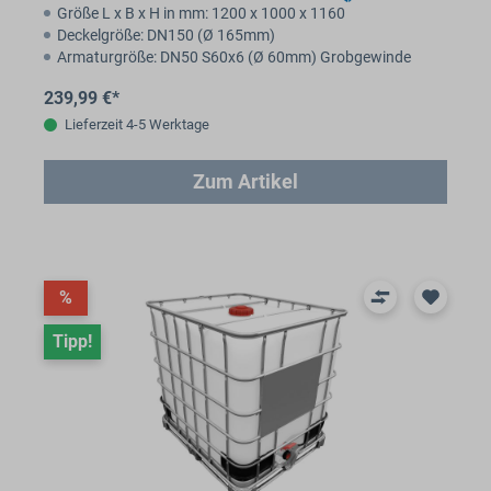
Größe L x B x H in mm: 1200 x 1000 x 1160
Deckelgröße: DN150 (Ø 165mm)
Armaturgröße: DN50 S60x6 (Ø 60mm) Grobgewinde
239,99 €*
Lieferzeit 4-5 Werktage
Zum Artikel
%
Tipp!