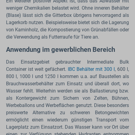
Ein weiterer positiver Aspekt ist, dass das Abwasser mit
weniger Chemikalien belastet wird. Ohne inneren Behälter
(Blase) lässt sich die Gitterbox übrigens hervorragend als
Lagerkorb nutzen. Beispielsweise bietet sich die Lagerung
von Kaminholz, die Kompostierung von Grünabfällen oder
die Verwendung als Futterraufe für Tiere an.
Anwendung im gewerblichen Bereich
Das Einsatzgebiet gebrauchter Intermediate Bulk
Container ist weit gefächert.
IBC Behälter mit 300 l
, 600 l,
800 l, 1000 l und 1250 l kommen u.a. auf Baustellen als
Brauchwasserbehälter zum Einsatz und überall dort, wo
Wasser fehlt. Weiterhin werden sie als Ballastierung bzw.
als Kontergewicht zum Sichern von Zelten, Bühnen,
Werbeballons und Werbeflächen genutzt. Diese besonders
preiswerte Alternative zu schweren Betongewichten
ermöglicht einen wiederum günstigen Transport vom
Lagerplatz zum Einsatzort. Das Wasser kann vor Ort über
einen zur Verfügung stehenden Hydranten entnommen