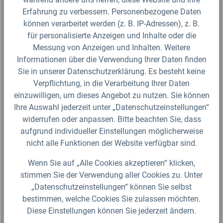
Erfahrung zu verbessern. Personenbezogene Daten
Zum Artikel
können verarbeitet werden (z. B. IP-Adressen), z. B.
für personalisierte Anzeigen und Inhalte oder die
Messung von Anzeigen und Inhalten. Weitere
Informationen über die Verwendung Ihrer Daten finden
Sie in unserer Datenschutzerklärung. Es besteht keine
Verpflichtung, in die Verarbeitung Ihrer Daten
einzuwilligen, um dieses Angebot zu nutzen. Sie können
Ihre Auswahl jederzeit unter „Datenschutzeinstellungen“
Gebrauchte IBC Container – für viele
widerrufen oder anpassen. Bitte beachten Sie, dass
neue Verwendungszwecke
aufgrund individueller Einstellungen möglicherweise
rekonditioniert
nicht alle Funktionen der Website verfügbar sind.
Um eine erneute Nutzung von
IBC Behältern
zu
Wenn Sie auf „Alle Cookies akzeptieren“ klicken,
ermöglichen und die Abfallbilanz zu senken, werden
stimmen Sie der Verwendung aller Cookies zu. Unter
gebrauchte Container rekonditioniert. Die
„Datenschutzeinstellungen“ können Sie selbst
Rekonditionierung steht für die Überholung, Aufarbeitung
bestimmen, welche Cookies Sie zulassen möchten.
oder Wiederinstandsetzung des Tanks. Je nach
Diese Einstellungen können Sie jederzeit ändern.
vorherigem Inhaltsstoff wird eine gründliche Außen- und