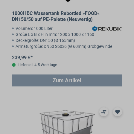
1000l IBC Wassertank Rebottled »FOOD«
DN150/50 auf PE-Palette (Neuwertig)
Volumen: 1000 Liter
Größe L x B x H in mm: 1200 x 1000 x 1160
Deckelgröße: DN150 (Ø 165mm)
Armaturgröße: DN50 S60x6 (Ø 60mm) Grobgewinde
239,99 €*
Lieferzeit 4-5 Werktage
Zum Artikel