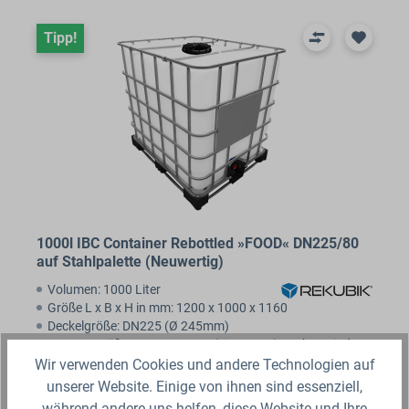
Tipp!
1000l IBC Container Rebottled »FOOD« DN225/80
auf Stahlpalette (Neuwertig)
Volumen: 1000 Liter
Größe L x B x H in mm: 1200 x 1000 x 1160
Deckelgröße: DN225 (Ø 245mm)
Armaturgröße: DN80 S100x8 (Ø 100mm) Grobgewinde
Wir verwenden Cookies und andere Technologien auf
249,99 €*
unserer Website. Einige von ihnen sind essenziell,
Lieferzeit 4-5 Werktage
während andere uns helfen, diese Website und Ihre