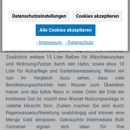
Innenreinigung mit Wasser und Reinigungszusätzen
vorgenommen, bevor der kubische Behälter erneut zum
Datenschutzeinstellungen
Cookies akzeptieren
Einsatz kommt.
Alle Cookies akzeptieren
Sparen Sie bares Geld
- Impressum
- Datenschutz
Rund 30 Liter sauberes Trinkwasser spült der
Durchschnitts-Deutsche jeden Tag im WC hinunter.
Zusätzlich weitere 15 Liter fließen für Wäschewaschen
und Wohnung-Putzen durch den Hahn, sowie etwa 10
Liter für Autopflege und Gartenbewässerung. Wenn wir
nun im Vergleich dazu sehen, dass viele
Bevölkerungsschichten kein Wasser zum Überleben
haben und das kühle Nass in vielen Orten der Erde ein
kostbares Gut ist, macht eine Wasser Nutzungsanlage in
vielerlei Hinsicht Sinn. Zudem machen Sie sich durch
Regenwasseraufbereitung unabhängig und können eine
Menge Geld einsparen. Gebrauchte Intermediate Bulk
Container eignen sich ideal für Ihre