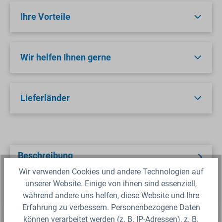
Ihre Vorteile
Wir helfen Ihnen gerne
Lieferländer
Beschreibung
Wir verwenden Cookies und andere Technologien auf
Der Kugelhahn aus PP (Polypropylen) ist
geeignet um den Wasserfluss bei Anlagen zu
unserer Website. Einige von ihnen sind essenziell,
regulieren, zum Beispiel in der Aquaristi…
während andere uns helfen, diese Website und Ihre
Erfahrung zu verbessern. Personenbezogene Daten
können verarbeitet werden (z. B. IP-Adressen), z. B.