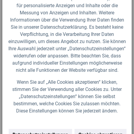
Hinweise bezüglich der Gewindegröße
für personalisierte Anzeigen und Inhalte oder die
Messung von Anzeigen und Inhalten. Weitere
Informationen über die Verwendung Ihrer Daten finden
Sicherheitsdatenblatt
Sie in unserer Datenschutzerklärung. Es besteht keine
Verpflichtung, in die Verarbeitung Ihrer Daten
Fragen zum Artikel?
einzuwilligen, um dieses Angebot zu nutzen. Sie können
Ihre Auswahl jederzeit unter „Datenschutzeinstellungen“
widerrufen oder anpassen. Bitte beachten Sie, dass
Produktbewertungen
aufgrund individueller Einstellungen möglicherweise
nicht alle Funktionen der Website verfügbar sind.
Für die Darstellung des Artikelbildes verwenden wir eine zufällig
gewählte Artikelgröße als Beispielabbildung. Die Abbildungen,
Wenn Sie auf „Alle Cookies akzeptieren“ klicken,
technischen Daten, Maßangaben in Millimeter, Gewichtsangaben in
stimmen Sie der Verwendung aller Cookies zu. Unter
Gramm und Ausführungen sind somit unverbindlich. Die eigentliche
Definition und der Verwendungszweck des Artikels sowie die Nutzmaße
„Datenschutzeinstellungen“ können Sie selbst
sind ausschließlich der Darstellungsunterstützung von uns
bestimmen, welche Cookies Sie zulassen möchten.
bereitgestellt. Wir behalten uns jederzeit Änderungen ohne Ankündigung
vor.
Diese Einstellungen können Sie jederzeit ändern.