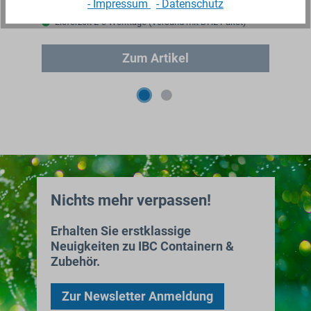
- Impressum
- Datenschutz
Ab 2,19 €*
Ab
Lieferzeit 2-3 Werktage (Versand mit DHL Paket)
Zum Artikel
Nichts mehr verpassen!
Erhalten Sie erstklassige
Neuigkeiten zu IBC Containern &
Zubehör.
Zur Newsletter Anmeldung