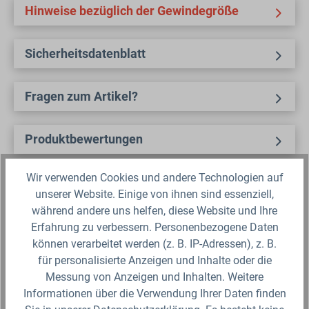
Hinweise bezüglich der Gewindegröße
Sicherheitsdatenblatt
Fragen zum Artikel?
Produktbewertungen
Wir verwenden Cookies und andere Technologien auf
Für die Darstellung des Artikelbildes verwenden wir eine zufällig
gewählte Artikelgröße als Beispielabbildung. Die Abbildungen,
unserer Website. Einige von ihnen sind essenziell,
technischen Daten, Maßangaben in Millimeter, Gewichtsangaben in
während andere uns helfen, diese Website und Ihre
Gramm und Ausführungen sind somit unverbindlich. Die eigentliche
Definition und der Verwendungszweck des Artikels sowie die Nutzmaße
Erfahrung zu verbessern. Personenbezogene Daten
sind ausschließlich der Darstellungsunterstützung von uns
können verarbeitet werden (z. B. IP-Adressen), z. B.
bereitgestellt. Wir behalten uns jederzeit Änderungen ohne Ankündigung
vor.
für personalisierte Anzeigen und Inhalte oder die
Messung von Anzeigen und Inhalten. Weitere
Informationen über die Verwendung Ihrer Daten finden