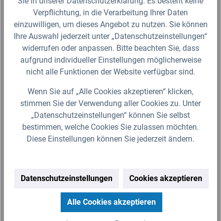
Sie in unserer Datenschutzerklärung. Es besteht keine
Produktgalerie überspringen
Ähnliche Artikel
Verpflichtung, in die Verarbeitung Ihrer Daten
einzuwilligen, um dieses Angebot zu nutzen. Sie können
Ihre Auswahl jederzeit unter „Datenschutzeinstellungen“
widerrufen oder anpassen. Bitte beachten Sie, dass
aufgrund individueller Einstellungen möglicherweise
nicht alle Funktionen der Website verfügbar sind.
Wenn Sie auf „Alle Cookies akzeptieren“ klicken,
stimmen Sie der Verwendung aller Cookies zu. Unter
„Datenschutzeinstellungen“ können Sie selbst
bestimmen, welche Cookies Sie zulassen möchten.
Diese Einstellungen können Sie jederzeit ändern.
de
Kunststoff Mini Klappenhahn
Ku
Steckverbindung
x 
Der Mini-Kunststoffklappenhahn besitzt an beiden
Der
Datenschutzeinstellungen
Cookies akzeptieren
Seiten eine Steckverbindung (Schlauchtülle). Durch
Au
nd
das geringe Gewicht eignet sich der Mini Hahn zum
(Sc
Alle Cookies akzeptieren
Verbinden…
Tül