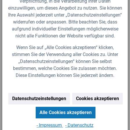
Verpflichtung, in die Verarbeitung Ihrer Daten
einzuwilligen, um dieses Angebot zu nutzen. Sie können
Ihre Auswahl jederzeit unter „Datenschutzeinstellungen“
Rain Bird Versenkdüsengehäuse 1804
widerrufen oder anpassen. Bitte beachten Sie, dass
aufgrund individueller Einstellungen möglicherweise
Die Rain Bird Versenkdüse ist seit 25 Jahren die
nicht alle Funktionen der Website verfügbar sind.
meistverkaufte Versenkdüse am Markt. Mit dem
einfachen Einstellmechanismus wird bei diesem
Wenn Sie auf „Alle Cookies akzeptieren“ klicken,
Modellen die Sprührichtung…
stimmen Sie der Verwendung aller Cookies zu. Unter
7,69 €*
„Datenschutzeinstellungen“ können Sie selbst
bestimmen, welche Cookies Sie zulassen möchten.
Lieferzeit 2-3 Werktage (Versand mit DHL Paket)
Diese Einstellungen können Sie jederzeit ändern.
Zum Artikel
Datenschutzeinstellungen
Cookies akzeptieren
Alle Cookies akzeptieren
Produktgalerie überspringen
Ähnliche Artikel
- Impressum
- Datenschutz