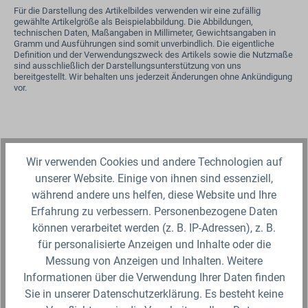
Für die Darstellung des Artikelbildes verwenden wir eine zufällig
gewählte Artikelgröße als Beispielabbildung. Die Abbildungen,
technischen Daten, Maßangaben in Millimeter, Gewichtsangaben in
Gramm und Ausführungen sind somit unverbindlich. Die eigentliche
Definition und der Verwendungszweck des Artikels sowie die Nutzmaße
sind ausschließlich der Darstellungsunterstützung von uns
bereitgestellt. Wir behalten uns jederzeit Änderungen ohne Ankündigung
vor.
Produktgalerie überspringen
Zubehör
Wir verwenden Cookies und andere Technologien auf
unserer Website. Einige von ihnen sind essenziell,
während andere uns helfen, diese Website und Ihre
Erfahrung zu verbessern. Personenbezogene Daten
können verarbeitet werden (z. B. IP-Adressen), z. B.
für personalisierte Anzeigen und Inhalte oder die
Messung von Anzeigen und Inhalten. Weitere
Informationen über die Verwendung Ihrer Daten finden
Sie in unserer Datenschutzerklärung. Es besteht keine