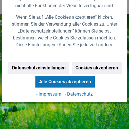
nicht alle Funktionen der Website verfügbar sind.
Wenn Sie auf „Alle Cookies akzeptieren“ klicken,
stimmen Sie der Verwendung aller Cookies zu. Unter
„Datenschutzeinstellungen“ können Sie selbst
Nichts mehr verpassen!
bestimmen, welche Cookies Sie zulassen möchten.
Diese Einstellungen können Sie jederzeit ändern.
Erhalten Sie erstklassige
Neuigkeiten zu IBC Containern &
Zubehör.
Datenschutzeinstellungen
Cookies akzeptieren
Zur Newsletter Anmeldung
Alle Cookies akzeptieren
(Abmeldung jederzeit möglich)
- Impressum
- Datenschutz