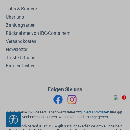
Jobs & Karriere
Über uns
Zahlungsarten
Rücknahme von IBC-Containern
Versandkosten
Newsletter
Trusted Shops
Barrierefreiheit
Folgen Sie uns
1
* Alle Preise inkl. gesetzl. Mehrwertsteuer zzgl.
Versandkosten
und ggf.
Nachnahmegebühren, wenn nicht anders angegeben.
Werkzeugleiste anzeigen
** Versandkostenfrei ab 150 € gilt nur für paketfähige Artikel innerhalb