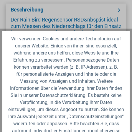
Beschreibung
Der Rain Bird Regensensor RSD&nbsp;ist ideal
zum Messen des Niederschlags für den Einsatz
im Hausgarten- und Sportplatzberei…
Wir verwenden Cookies und andere Technologien auf
unserer Website. Einige von ihnen sind essenziell,
Gebrauchsanleitung
während andere uns helfen, diese Website und Ihre
Erfahrung zu verbessern. Personenbezogene Daten
können verarbeitet werden (z. B. IP-Adressen), z. B.
Sicherheitsdatenblatt
für personalisierte Anzeigen und Inhalte oder die
Messung von Anzeigen und Inhalten. Weitere
Fragen zum Artikel?
Informationen über die Verwendung Ihrer Daten finden
Sie in unserer Datenschutzerklärung. Es besteht keine
Verpflichtung, in die Verarbeitung Ihrer Daten
Produktbewertungen
einzuwilligen, um dieses Angebot zu nutzen. Sie können
Ihre Auswahl jederzeit unter „Datenschutzeinstellungen“
widerrufen oder anpassen. Bitte beachten Sie, dass
aufgrund individueller Einstellungen möglicherweise