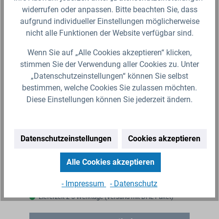
widerrufen oder anpassen. Bitte beachten Sie, dass
aufgrund individueller Einstellungen möglicherweise
nicht alle Funktionen der Website verfügbar sind.
Wenn Sie auf „Alle Cookies akzeptieren“ klicken,
stimmen Sie der Verwendung aller Cookies zu. Unter
„Datenschutzeinstellungen“ können Sie selbst
bestimmen, welche Cookies Sie zulassen möchten.
Diese Einstellungen können Sie jederzeit ändern.
Rain Bird Versenkregner 3504-PC
Ra
Rain Bird PopUp Getrieberegner 3504 mit
Die
Datenschutzeinstellungen
Cookies akzeptieren
Düsensatz&nbsp;für geringe bis mittlere Wurfweiten -
me
Meistverkaufter 1/2" Regner in Europa. Der
ein
Alle Cookies akzeptieren
Versenkregner verfügt über…
Mod
- Impressum
- Datenschutz
14,29 €*
7,
Lieferzeit 2-3 Werktage (Versand mit DHL Paket)