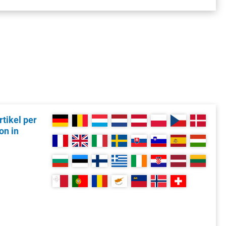
tikel per
on in