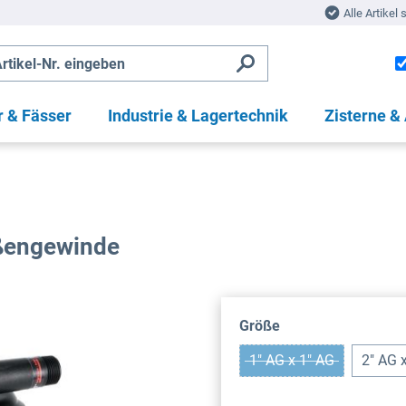
Alle Artikel 
r & Fässer
Industrie & Lagertechnik
Zisterne &
ßengewinde
auswählen
Größe
1" AG x 1" AG
2" AG 
(Diese Option ist zur