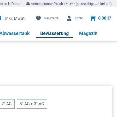
sofort lieferbar
Versandkostenfrei ab 150 €** (paketfähige Artikel, DE)
0,00 €*
inkl. MwSt.
Merkzettel
Konto
 Abwassertank
Bewässerung
Magazin
x 2" AG
3" AG x 3" AG
zeit nicht verfügbar.)