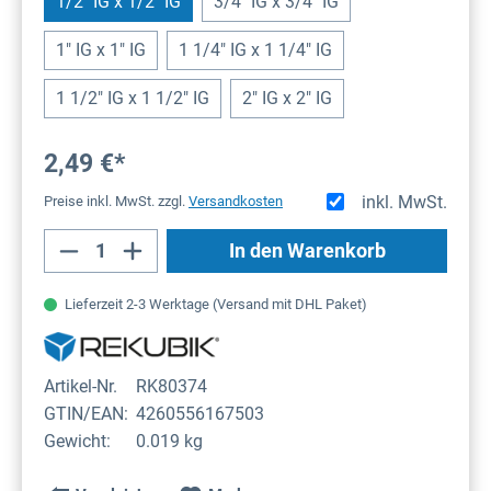
1/2" IG x 1/2" IG
3/4" IG x 3/4" IG
1" IG x 1" IG
1 1/4" IG x 1 1/4" IG
1 1/2" IG x 1 1/2" IG
2" IG x 2" IG
2,49 €*
inkl. MwSt.
Preise inkl. MwSt. zzgl.
Versandkosten
Produkt Anzahl: Gib den gewünschten Wert
In den Warenkorb
Lieferzeit 2-3 Werktage (Versand mit DHL Paket)
Artikel-Nr.
RK80374
GTIN/EAN:
4260556167503
Gewicht:
0.019 kg