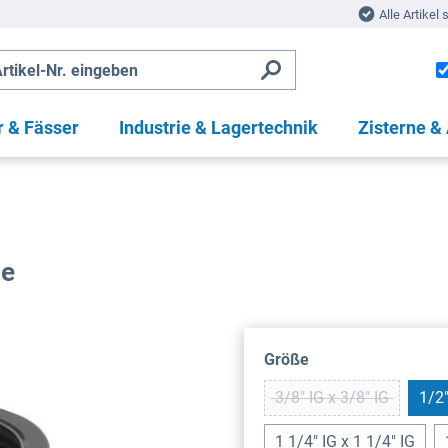
Alle Artikel 
r & Fässer
Industrie & Lagertechnik
Zisterne &
de
auswählen
Größe
3/8" IG x 3/8" IG
1/2"
(Diese Option ist zu
1 1/4" IG x 1 1/4" IG