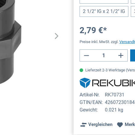
2 1/2" IG x 2 1/2" IG
2,79 €*
Preise inkl. MwSt. zzgl.
Versand
Produkt Anzahl: 
Lieferzeit 2-3 Werktage (Ver
Artikel-Nr.
RK70731
GTIN/EAN:
42607230184
Gewicht:
0.021 kg
Vergleichen
Merk