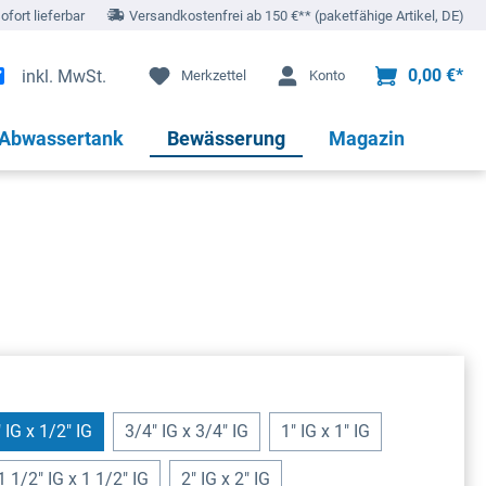
sofort lieferbar
Versandkostenfrei ab 150 €** (paketfähige Artikel, DE)
0,00 €*
inkl. MwSt.
Merkzettel
Konto
 Abwassertank
Bewässerung
Magazin
 IG x 1/2" IG
3/4" IG x 3/4" IG
1" IG x 1" IG
rzeit nicht verfügbar.)
1 1/2" IG x 1 1/2" IG
2" IG x 2" IG