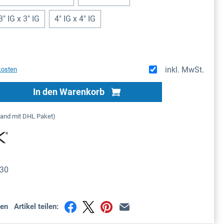
3" IG x 3" IG
4" IG x 4" IG
inkl. MwSt.
kosten
Gib den gewünschten Wert ein oder benutze
In den Warenkorb
sand mit DHL Paket)
30
en
Artikel teilen: