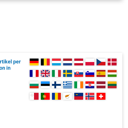
tikel per
on in