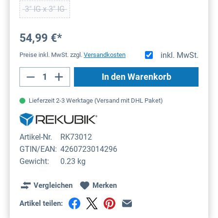
3" IG x 3" IG
(Diese Option ist zurzeit nicht verfügbar.)
54,99 €*
inkl. MwSt.
Preise inkl. MwSt. zzgl.
Versandkosten
Produkt Anzahl: Gib den gewünschten Wert
In den Warenkorb
Lieferzeit 2-3 Werktage (Versand mit DHL Paket)
Artikel-Nr.
RK73012
GTIN/EAN:
4260723014296
Gewicht:
0.23 kg
Vergleichen
Merken
Artikel teilen: