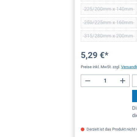
225/200mm x 140mm
(Diese Option is
250/225mm x 160mm
(Diese Option is
315/280mm x 200mm
(Diese Option is
5,29 €*
Preise inkl. MwSt. zzgl.
Versand
Di
d
Derzeit ist das Produkt nicht 