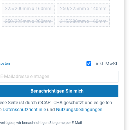
225/200mm x 160mm
250/225mm x 140mm
t zurzeit nicht verfügbar.)
(Diese Option ist zurzeit nicht verfügbar.)
(Diese Option ist zurzeit n
250/225mm x 200mm
315/280mm x 160mm
t zurzeit nicht verfügbar.)
(Diese Option ist zurzeit nicht verfügbar.)
(Diese Option ist zurzeit n
t zurzeit nicht verfügbar.)
inkl. MwSt.
kosten
Benachrichtigen Sie mich
ese Seite ist durch reCAPTCHA geschützt und es gelten
ie
Datenschutzrichtlinie
und
Nutzungsbedingungen
.
verfügbar, wir benachrichtigen Sie gerne per E-Mail