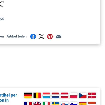
66
en
Artikel teilen:
tikel per
on in