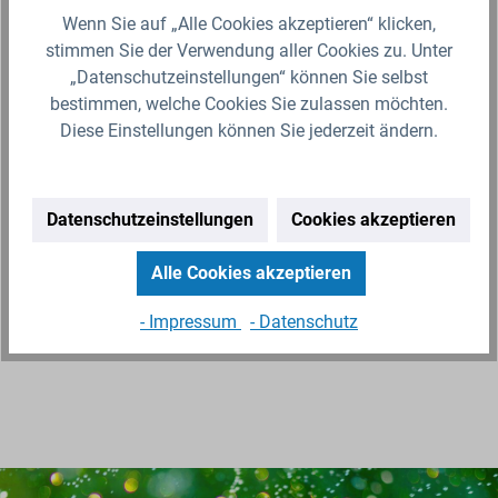
Wenn Sie auf „Alle Cookies akzeptieren“ klicken,
stimmen Sie der Verwendung aller Cookies zu. Unter
10x NBR Dichtung O-Ring für Innengewinde
Swivel Überwurfmutter
„Datenschutzeinstellungen“ können Sie selbst
bestimmen, welche Cookies Sie zulassen möchten.
Die NBR O-Ring aus Acrylnitril-Butadien-Kautschuk
Diese Einstellungen können Sie jederzeit ändern.
ist unter anderem geeignet für Klemmfittings/-
Verschraubungen. Der Synthesekautschuk weist
hervorragende Beständigkeit…
Datenschutzeinstellungen
Cookies akzeptieren
2,49 €*
Lieferzeit 2-3 Werktage (Versand mit DHL Paket)
Alle Cookies akzeptieren
Zum Artikel
- Impressum
- Datenschutz