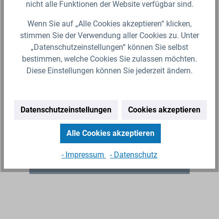
nicht alle Funktionen der Website verfügbar sind.
Wenn Sie auf „Alle Cookies akzeptieren“ klicken,
stimmen Sie der Verwendung aller Cookies zu. Unter
„Datenschutzeinstellungen“ können Sie selbst
10x NBR Dichtung O-Ring für Innengewinde
bestimmen, welche Cookies Sie zulassen möchten.
Swivel Überwurfmutter
Diese Einstellungen können Sie jederzeit ändern.
Die NBR O-Ring aus Acrylnitril-Butadien-Kautschuk
ist unter anderem geeignet für Klemmfittings/-
Verschraubungen. Der Synthesekautschuk weist
hervorragende Beständigkeit…
Datenschutzeinstellungen
Cookies akzeptieren
2,49 €*
Alle Cookies akzeptieren
Lieferzeit 2-3 Werktage (Versand mit DHL Paket)
- Impressum
- Datenschutz
Zum Artikel