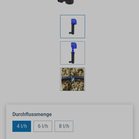
auswählen
Durchflussmenge
4 l/h
6 l/h
8 l/h