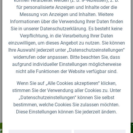
können verarbeitet werden (z. B. IP-Adressen), z. B.
Sicherheitsdatenblatt
für personalisierte Anzeigen und Inhalte oder die
Messung von Anzeigen und Inhalten. Weitere
Fragen zum Artikel?
Informationen über die Verwendung Ihrer Daten finden
Sie in unserer Datenschutzerklärung. Es besteht keine
Verpflichtung, in die Verarbeitung Ihrer Daten
Produktbewertungen
einzuwilligen, um dieses Angebot zu nutzen. Sie können
Ihre Auswahl jederzeit unter „Datenschutzeinstellungen“
Für die Darstellung des Artikelbildes verwenden wir eine zufällig
widerrufen oder anpassen. Bitte beachten Sie, dass
gewählte Artikelgröße als Beispielabbildung. Die Abbildungen,
aufgrund individueller Einstellungen möglicherweise
technischen Daten, Maßangaben in Millimeter, Gewichtsangaben in
Gramm und Ausführungen sind somit unverbindlich. Die eigentliche
nicht alle Funktionen der Website verfügbar sind.
Definition und der Verwendungszweck des Artikels sowie die Nutzmaße
sind ausschließlich der Darstellungsunterstützung von uns
Wenn Sie auf „Alle Cookies akzeptieren“ klicken,
bereitgestellt. Wir behalten uns jederzeit Änderungen ohne Ankündigung
vor.
stimmen Sie der Verwendung aller Cookies zu. Unter
„Datenschutzeinstellungen“ können Sie selbst
bestimmen, welche Cookies Sie zulassen möchten.
Diese Einstellungen können Sie jederzeit ändern.