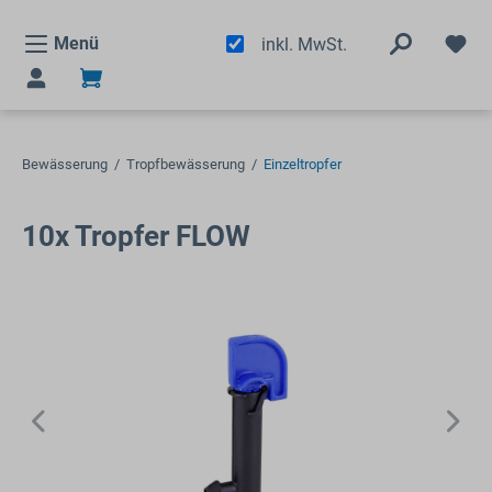
alt springen
Menü
inkl. MwSt.
Bewässerung
/
Tropfbewässerung
/
Einzeltropfer
10x Tropfer FLOW