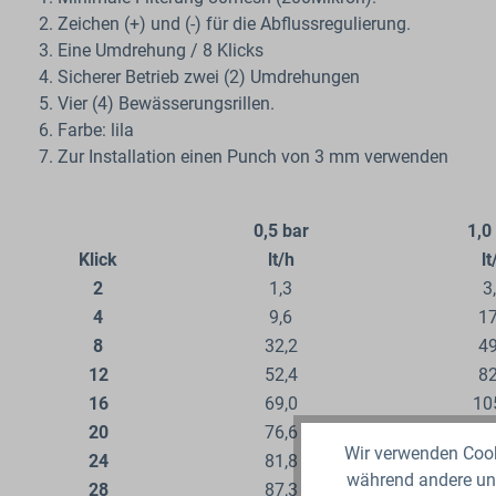
Zeichen (+) und (-) für die Abflussregulierung.
Eine Umdrehung / 8 Klicks
Sicherer Betrieb zwei (2) Umdrehungen
Vier (4) Bewässerungsrillen.
Farbe: lila
Zur Installation einen Punch von 3 mm verwenden
0,5 bar
1,0
Klick
lt/h
lt
2
1,3
3
4
9,6
17
8
32,2
49
12
52,4
82
16
69,0
10
20
76,6
12
Wir verwenden Cooki
24
81,8
13
während andere uns
28
87,3
13