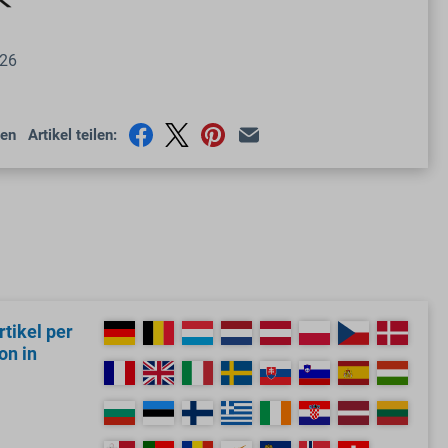
26
en
Artikel teilen:
tikel per
on in