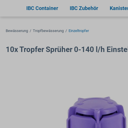
springen
Zur Hauptnavigation springen
IBC Container
IBC Zubehör
Kaniste
Bewässerung
/
Tropfbewässerung
/
Einzeltropfer
10x Tropfer Sprüher 0-140 l/h Einste