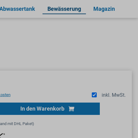
 Abwassertank
Bewässerung
Magazin
inkl. MwSt.
kosten
Gib den gewünschten Wert ein oder benutze
In den Warenkorb
sand mit DHL Paket)