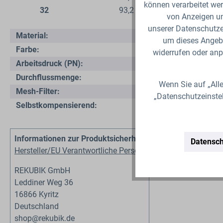
können verarbeitet wer
32
93,2
14
von Anzeigen un
unserer Datenschutzer
Material:
um dieses Angebo
Farbe:
widerrufen oder anp
Arbeitsdruck (PN):
Durchflussmenge:
Wenn Sie auf „Alle
Mesh-Filter:
„Datenschutzeinste
Selbstkompensierend:
Informationen zur Produktsicherheit
Datensch
Hersteller/EU Verantwortliche Person
REKUBIK GmbH
Leddiner Weg 36
16866 Kyritz
Deutschland
shop@rekubik.de