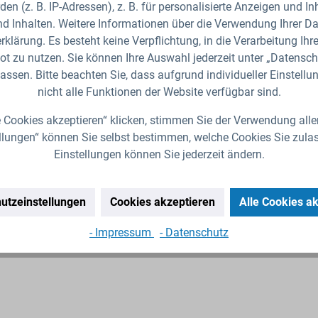
den (z. B. IP-Adressen), z. B. für personalisierte Anzeigen und I
0,8
168,8
188,2
d Inhalten. Weitere Informationen über die Verwendung Ihrer Dat
klärung. Es besteht keine Verpflichtung, in die Verarbeitung Ihre
PP (Polypropylen)
t zu nutzen. Sie können Ihre Auswahl jederzeit unter „Datensch
Violett
assen. Bitte beachten Sie, dass aufgrund individueller Einstell
max. 1,0 bar bis 3,5 bar
nicht alle Funktionen der Website verfügbar sind.
0-140 l/h
 Cookies akzeptieren“ klicken, stimmen Sie der Verwendung alle
150 mesh (100 micron)
llungen“ können Sie selbst bestimmen, welche Cookies Sie zula
Nein
Einstellungen können Sie jederzeit ändern.
utzeinstellungen
Cookies akzeptieren
Alle Cookies a
- Impressum
- Datenschutz