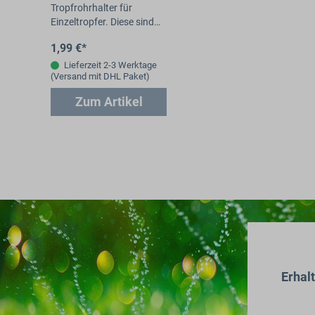
Tropfrohrhalter für
Einzeltropfer. Diese sind
universell für Tropfer aus
1,99 €*
unseren Sortiment zu
benutzen.
Lieferzeit 2-3 Werktage
(Versand mit DHL Paket)
Zum Artikel
Erhal