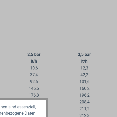
2,5 bar
3,5 bar
lt/h
lt/h
10,6
12,3
37,4
42,2
92,6
101,6
145,5
160,2
176,8
196,2
193,2
208,4
nen sind essenziell,
195,2
211,2
sonenbezogene Daten
196,4
212,3