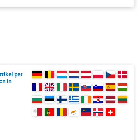
tikel per
on in