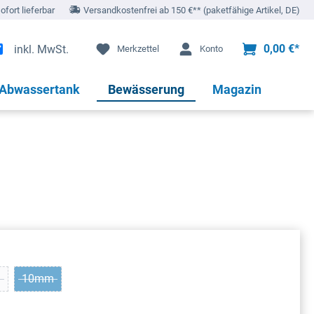
sofort lieferbar
Versandkostenfrei ab 150 €** (paketfähige Artikel, DE)
0,00 €*
inkl. MwSt.
Merkzettel
Konto
 Abwassertank
Bewässerung
Magazin
m
10mm
nicht verfügbar.)
ese Option ist zurzeit nicht verfügbar.)
(Diese Option ist zurzeit nicht verfügbar.)