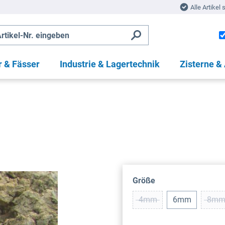
Alle Artikel 
r & Fässer
Industrie & Lagertechnik
Zisterne &
auswählen
Größe
4mm
6mm
8m
(Diese Option ist zurzeit 
(Di