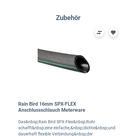
Produktgalerie überspringen
Zubehör
Rain Bird 16mm SPX-FLEX
Anschlussschlauch Meterware
Das&nbsp;Rain Bird SPX-Flex&nbsp;Rohr
schafft&nbsp;eine einfache,&nbsp;dichte&nbsp;und
dauerhaft flexible Verbindung&nbsp;der