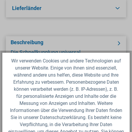
Lieferländer
Beschreibung
Die Schnellkupplung universal
Blindkupplung&nbsp;ist für Wasser und flüssige
Wir verwenden Cookies und andere Technologien auf
Stoffe, welche Messing nicht angreifen
unserer Website. Einige von ihnen sind essenziell,
geeignet.
während andere uns helfen, diese Website und Ihre
Erfahrung zu verbessern. Personenbezogene Daten
können verarbeitet werden (z. B. IP-Adressen), z. B.
Sicherheitsdatenblatt
für personalisierte Anzeigen und Inhalte oder die
Messung von Anzeigen und Inhalten. Weitere
Fragen zum Artikel?
Informationen über die Verwendung Ihrer Daten finden
Sie in unserer Datenschutzerklärung. Es besteht keine
Verpflichtung, in die Verarbeitung Ihrer Daten
Produktbewertungen
einzuwilligen, um dieses Angebot zu nutzen. Sie können