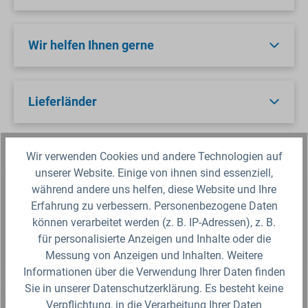
Wir helfen Ihnen gerne
Lieferländer
Wir verwenden Cookies und andere Technologien auf
unserer Website. Einige von ihnen sind essenziell,
Beschreibung
während andere uns helfen, diese Website und Ihre
Das 16mm PE-Druckrohr (Weich PE) auf 25m
Erfahrung zu verbessern. Personenbezogene Daten
Rolle ist für Brauchwasser und für die
können verarbeitet werden (z. B. IP-Adressen), z. B.
Tröpfchenbewässerung im Gartenbau und in
für personalisierte Anzeigen und Inhalte oder die
der…
Messung von Anzeigen und Inhalten. Weitere
Informationen über die Verwendung Ihrer Daten finden
Sie in unserer Datenschutzerklärung. Es besteht keine
Sicherheitsdatenblatt
Verpflichtung, in die Verarbeitung Ihrer Daten