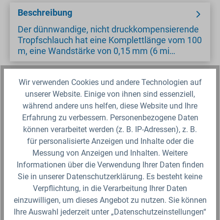
Beschreibung
Der dünnwandige, nicht druckkompensierende
Tropfschlauch hat eine Komplettlänge vom 100
m, eine Wandstärke von 0,15 mm (6 mi…
Datenblatt
Wir verwenden Cookies und andere Technologien auf
unserer Website. Einige von ihnen sind essenziell,
während andere uns helfen, diese Website und Ihre
Sicherheitsdatenblatt
Erfahrung zu verbessern. Personenbezogene Daten
können verarbeitet werden (z. B. IP-Adressen), z. B.
für personalisierte Anzeigen und Inhalte oder die
Fragen zum Artikel?
Messung von Anzeigen und Inhalten. Weitere
Informationen über die Verwendung Ihrer Daten finden
Produktbewertungen
Sie in unserer Datenschutzerklärung. Es besteht keine
Verpflichtung, in die Verarbeitung Ihrer Daten
einzuwilligen, um dieses Angebot zu nutzen. Sie können
Ihre Auswahl jederzeit unter „Datenschutzeinstellungen“