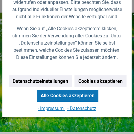
widerrufen oder anpassen. Bitte beachten Sie, dass
aufgrund individueller Einstellungen möglicherweise
nicht alle Funktionen der Website verfügbar sind.
Wenn Sie auf „Alle Cookies akzeptieren“ klicken,
Nichts mehr verpassen!
stimmen Sie der Verwendung aller Cookies zu. Unter
„Datenschutzeinstellungen“ können Sie selbst
Erhalten Sie erstklassige
bestimmen, welche Cookies Sie zulassen möchten.
Neuigkeiten zu IBC Containern &
Diese Einstellungen können Sie jederzeit ändern.
Zubehör.
Zur Newsletter Anmeldung
Datenschutzeinstellungen
Cookies akzeptieren
(Abmeldung jederzeit möglich)
Alle Cookies akzeptieren
- Impressum
- Datenschutz