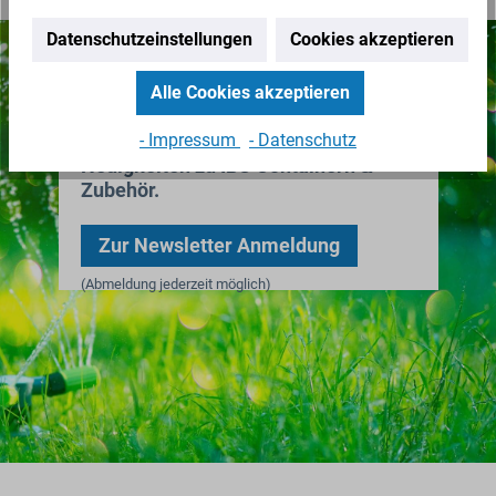
Datenschutzeinstellungen
Cookies akzeptieren
Nichts mehr verpassen!
Alle Cookies akzeptieren
- Impressum
- Datenschutz
Erhalten Sie erstklassige
Neuigkeiten zu IBC Containern &
Zubehör.
Zur Newsletter Anmeldung
(Abmeldung jederzeit möglich)