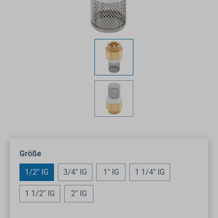
auswählen
Größe
1/2" IG
3/4" IG
1" IG
1 1/4" IG
1 1/2" IG
2" IG