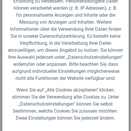
Erfahrung zu verbessern. Personenbezogene Daten
können verarbeitet werden (z. B. IP-Adressen), z. B.
für personalisierte Anzeigen und Inhalte oder die
Sicherheitsdatenblatt
Messung von Anzeigen und Inhalten. Weitere
Informationen über die Verwendung Ihrer Daten finden
Fragen zum Artikel?
Sie in unserer Datenschutzerklärung. Es besteht keine
Verpflichtung, in die Verarbeitung Ihrer Daten
einzuwilligen, um dieses Angebot zu nutzen. Sie können
Produktbewertungen
Ihre Auswahl jederzeit unter „Datenschutzeinstellungen“
widerrufen oder anpassen. Bitte beachten Sie, dass
Für die Darstellung des Artikelbildes verwenden wir eine zufällig
aufgrund individueller Einstellungen möglicherweise
gewählte Artikelgröße als Beispielabbildung. Die Abbildungen,
nicht alle Funktionen der Website verfügbar sind.
technischen Daten, Maßangaben in Millimeter, Gewichtsangaben in
Gramm und Ausführungen sind somit unverbindlich. Die eigentliche
Definition und der Verwendungszweck des Artikels sowie die Nutzmaße
Wenn Sie auf „Alle Cookies akzeptieren“ klicken,
sind ausschließlich der Darstellungsunterstützung von uns
stimmen Sie der Verwendung aller Cookies zu. Unter
bereitgestellt. Wir behalten uns jederzeit Änderungen ohne Ankündigung
vor.
„Datenschutzeinstellungen“ können Sie selbst
bestimmen, welche Cookies Sie zulassen möchten.
Diese Einstellungen können Sie jederzeit ändern.