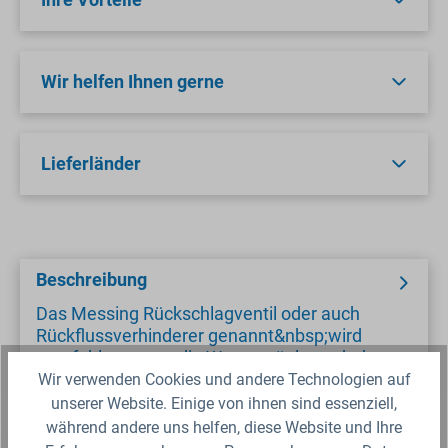
Wir helfen Ihnen gerne
Lieferländer
Beschreibung
Das Messing Rückschlagventil oder auch
Rückflussverhinderer genannt&nbsp;wird
empfohlen, wenn die Wassersäule nach dem
Absch…
Wir verwenden Cookies und andere Technologien auf
unserer Website. Einige von ihnen sind essenziell,
während andere uns helfen, diese Website und Ihre
Hinweise bezüglich der Gewindegröße