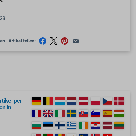
28
en
Artikel teilen:
tikel per
on in