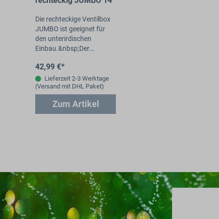
rechteckig JUMBO 14"
Die rechteckige Ventilbox
JUMBO ist geeignet für
den unterirdischen
Einbau.&nbsp;Der
abnehmbare
42,99 €*
Deckel&nbsp;kann durch
die beiliegenden
Lieferzeit 2-3 Werktage
(Versand mit DHL Paket)
Sechskantschrauben&nbs
p;fest…
Zum Artikel