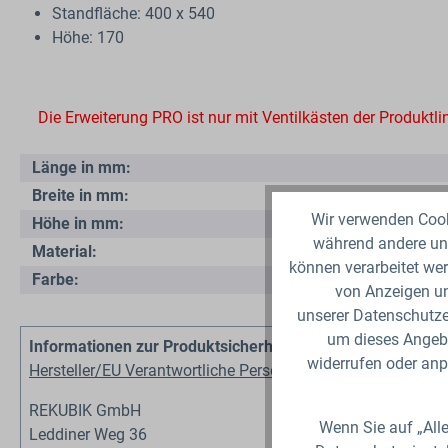
Standfläche: 400 x 540
Höhe: 170
Die Erweiterung PRO ist nur mit Ventilkästen der Produktl
Länge in mm:
Breite in mm:
Wir verwenden Cooki
Höhe in mm:
während andere uns
Material:
können verarbeitet wer
Farbe:
von Anzeigen un
unserer Datenschutzer
um dieses Angebo
Informationen zur Produktsicherheit
widerrufen oder anp
Hersteller/EU Verantwortliche Person
REKUBIK GmbH
Wenn Sie auf „Alle
Leddiner Weg 36