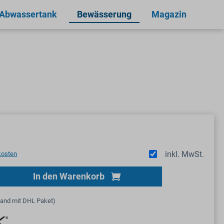
 Abwassertank
Bewässerung
Magazin
inkl. MwSt.
kosten
Gib den gewünschten Wert ein oder benutze
In den Warenkorb
sand mit DHL Paket)