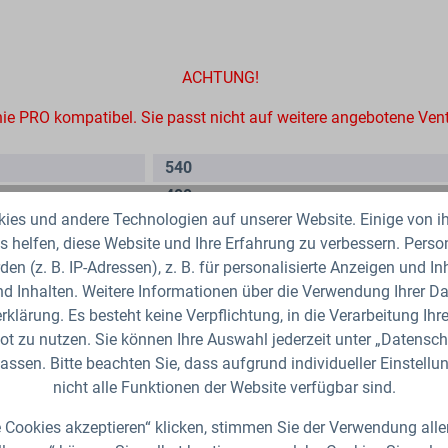
ACHTUNG!
inie PRO kompatibel. Sie passt nicht auf weitere angebotene Ven
540
400
es und andere Technologien auf unserer Website. Einige von ih
170
 helfen, diese Website und Ihre Erfahrung zu verbessern. Per
PP (Polypropylen)
den (z. B. IP-Adressen), z. B. für personalisierte Anzeigen und I
Grün
, Schwarz
d Inhalten. Weitere Informationen über die Verwendung Ihrer Dat
klärung. Es besteht keine Verpflichtung, in die Verarbeitung Ihre
t zu nutzen. Sie können Ihre Auswahl jederzeit unter „Datensch
assen. Bitte beachten Sie, dass aufgrund individueller Einstell
nicht alle Funktionen der Website verfügbar sind.
 Cookies akzeptieren“ klicken, stimmen Sie der Verwendung alle