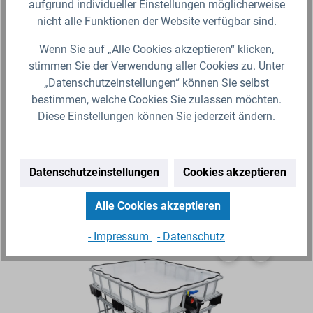
DEN
Die IBC-Container-Aluminium-Heizmatte ist eine
Die
aufgrund individueller Einstellungen möglicherweise
nd
kostengünstige Alternative zum IBC-Heizmantel. Im
Lös
nicht alle Funktionen der Website verfügbar sind.
st
Gegensatz zum Heizmantel, wird der IBC mit der
Con
Heizmatte von unten…
He
Wenn Sie auf „Alle Cookies akzeptieren“ klicken,
stimmen Sie der Verwendung aller Cookies zu. Unter
Ab 94,99 €*
Ab
„Datenschutzeinstellungen“ können Sie selbst
Lieferzeit 4-5 Werktage (Versand mit Spedition)
bestimmen, welche Cookies Sie zulassen möchten.
Diese Einstellungen können Sie jederzeit ändern.
Zum Artikel
Datenschutzeinstellungen
Cookies akzeptieren
Alle Cookies akzeptieren
Produktgalerie überspringen
Ähnliche Artikel
- Impressum
- Datenschutz