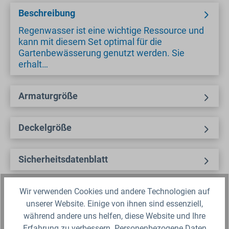
Beschreibung
Regenwasser ist eine wichtige Ressource und
kann mit diesem Set optimal für die
Gartenbewässerung genutzt werden. Sie
erhalt…
Armaturgröße
Deckelgröße
Sicherheitsdatenblatt
Fragen zum Artikel?
Wir verwenden Cookies und andere Technologien auf
unserer Website. Einige von ihnen sind essenziell,
während andere uns helfen, diese Website und Ihre
Produktbewertungen
Erfahrung zu verbessern. Personenbezogene Daten