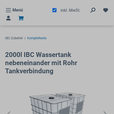
alt springen
Menü
inkl. MwSt.
IBC Zubehör
/
Komplettsets
2000l IBC Wassertank
nebeneinander mit Rohr
Tankverbindung