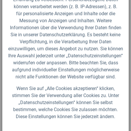
können verarbeitet werden (z. B. IP-Adressen), z. B.
für personalisierte Anzeigen und Inhalte oder die
Für die Darstellung des Artikelbildes verwenden wir eine zufällig
gewählte Artikelgröße als Beispielabbildung. Die Abbildungen,
Messung von Anzeigen und Inhalten. Weitere
technischen Daten, Maßangaben in Millimeter, Gewichtsangaben in
Informationen über die Verwendung Ihrer Daten finden
Gramm und Ausführungen sind somit unverbindlich. Die eigentliche
Definition und der Verwendungszweck des Artikels sowie die Nutzmaße
Sie in unserer Datenschutzerklärung. Es besteht keine
sind ausschließlich der Darstellungsunterstützung von uns
Verpflichtung, in die Verarbeitung Ihrer Daten
bereitgestellt. Wir behalten uns jederzeit Änderungen ohne Ankündigung
vor.
einzuwilligen, um dieses Angebot zu nutzen. Sie können
Ihre Auswahl jederzeit unter „Datenschutzeinstellungen“
widerrufen oder anpassen. Bitte beachten Sie, dass
aufgrund individueller Einstellungen möglicherweise
Produktgalerie überspringen
Zubehör
nicht alle Funktionen der Website verfügbar sind.
Wenn Sie auf „Alle Cookies akzeptieren“ klicken,
stimmen Sie der Verwendung aller Cookies zu. Unter
„Datenschutzeinstellungen“ können Sie selbst
bestimmen, welche Cookies Sie zulassen möchten.
Diese Einstellungen können Sie jederzeit ändern.