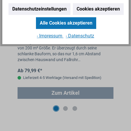
Datenschutzeinstellungen
Cookies akzeptieren
Alle Cookies akzeptieren
tt
Regendieb Pro für DN 70-100 Fallrohr bis
Fü
200m² Dachfläche
Da
- Impressum
- Datenschutz
Der Regendieb Pro wird empfohlen für Dachflächen
Der
von 200 m² Größe. Er überzeugt durch seine
Dac
schlanke Bauform, so das nur 1,6 cm Abstand
Üb
zwischen Hauswand und Fallrohr…
ist
Ab 79,99 €*
Ab
Lieferzeit 4-5 Werktage (Versand mit Spedition)
Zum Artikel