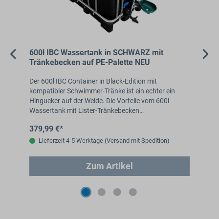
600l IBC Wassertank in SCHWARZ mit
10
Tränkebecken auf PE-Palette NEU
Tr
Der 600l IBC Container in Black-Edition mit
Der
en
kompatibler Schwimmer-Tränke ist ein echter ein
mit
e
Hingucker auf der Weide. Die Vorteile vom 600l
zu
Wassertank mit Lister-Tränkebecken…
Ma
379,99 €*
61
Lieferzeit 4-5 Werktage (Versand mit Spedition)
Zum Artikel