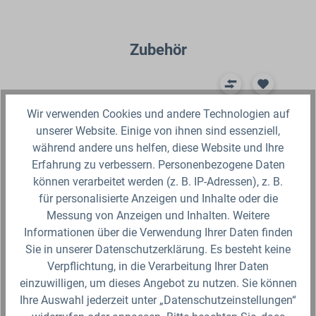
Produktgalerie überspringen
Zubehör
T
Wir verwenden Cookies und andere Technologien auf
unserer Website. Einige von ihnen sind essenziell,
während andere uns helfen, diese Website und Ihre
Erfahrung zu verbessern. Personenbezogene Daten
können verarbeitet werden (z. B. IP-Adressen), z. B.
für personalisierte Anzeigen und Inhalte oder die
Messung von Anzeigen und Inhalten. Weitere
Informationen über die Verwendung Ihrer Daten finden
Sie in unserer Datenschutzerklärung. Es besteht keine
Kunststoff Europalette ECO (mit Rand) 1200 x
50
800 mm
Ce
Verpflichtung, in die Verarbeitung Ihrer Daten
einzuwilligen, um dieses Angebot zu nutzen. Sie können
Die Kunststoffpalette wird aus sortenreinem HDPE
Cer
Ihre Auswahl jederzeit unter „Datenschutzeinstellungen“
Regenerat hergestellt und besticht durch
Alg