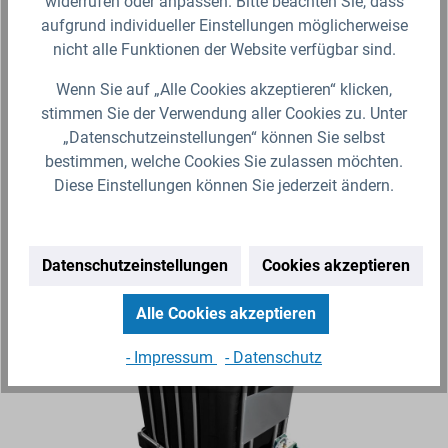
widerrufen oder anpassen. Bitte beachten Sie, dass
BC
eine&nbsp;robuste, formstabile Leichtpalette im
Ta
aufgrund individueller Einstellungen möglicherweise
Palettenmaß 1200 x 800…
(In
nicht alle Funktionen der Website verfügbar sind.
69,99 €*
28
Lieferzeit 4-5 Werktage (Versand mit Spedition)
Wenn Sie auf „Alle Cookies akzeptieren“ klicken,
stimmen Sie der Verwendung aller Cookies zu. Unter
Zum Artikel
„Datenschutzeinstellungen“ können Sie selbst
bestimmen, welche Cookies Sie zulassen möchten.
Diese Einstellungen können Sie jederzeit ändern.
Datenschutzeinstellungen
Cookies akzeptieren
Produktgalerie überspringen
Ähnliche Artikel
Alle Cookies akzeptieren
- Impressum
- Datenschutz