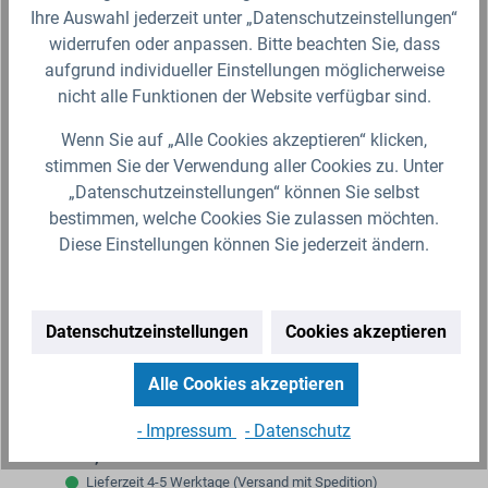
Ihre Auswahl jederzeit unter „Datenschutzeinstellungen“
widerrufen oder anpassen. Bitte beachten Sie, dass
aufgrund individueller Einstellungen möglicherweise
nicht alle Funktionen der Website verfügbar sind.
Wenn Sie auf „Alle Cookies akzeptieren“ klicken,
stimmen Sie der Verwendung aller Cookies zu. Unter
„Datenschutzeinstellungen“ können Sie selbst
bestimmen, welche Cookies Sie zulassen möchten.
Diese Einstellungen können Sie jederzeit ändern.
1000l IBC Tank »Stahlmantel« DN150/50 auf
PE- oder Stahlpalette (Gebraucht/Gespült)
Datenschutzeinstellungen
Cookies akzeptieren
1000l IBC Wassertank mit Stahlmantel – robust und
vielseitig einsetzbarEntdecken Sie den vielseitigen
Alle Cookies akzeptieren
1000l IBC Wassertank mit Stahlmantel, der auf einer
robusten…
- Impressum
- Datenschutz
149,99 €*
Lieferzeit 4-5 Werktage (Versand mit Spedition)