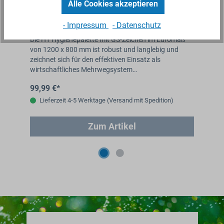
Alle Cookies akzeptieren
0 x
H1 Hygiene Europalette GS1 (mit Rand) 1200
Ku
x 800 mm
80
- Impressum
- Datenschutz
E
Die H1 Hygienepalette mit GS-Zeichen im Euromaß
Die
von 1200 x 800 mm ist robust und langlebig und
Reg
zeichnet sich für den effektiven Einsatz als
ein
wirtschaftliches Mehrwegsystem…
Pa
99,99 €*
69
Lieferzeit 4-5 Werktage (Versand mit Spedition)
Zum Artikel