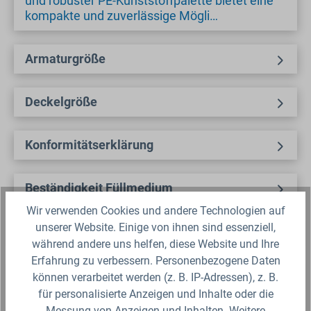
und robuster PE-Kunststoffpalette bietet eine
kompakte und zuverlässige Mögli…
Armaturgröße
Deckelgröße
Konformitätserklärung
Beständigkeit Füllmedium
Wir verwenden Cookies und andere Technologien auf
unserer Website. Einige von ihnen sind essenziell,
Datenblatt
während andere uns helfen, diese Website und Ihre
Erfahrung zu verbessern. Personenbezogene Daten
Sicherheitsdatenblatt
können verarbeitet werden (z. B. IP-Adressen), z. B.
für personalisierte Anzeigen und Inhalte oder die
Messung von Anzeigen und Inhalten. Weitere