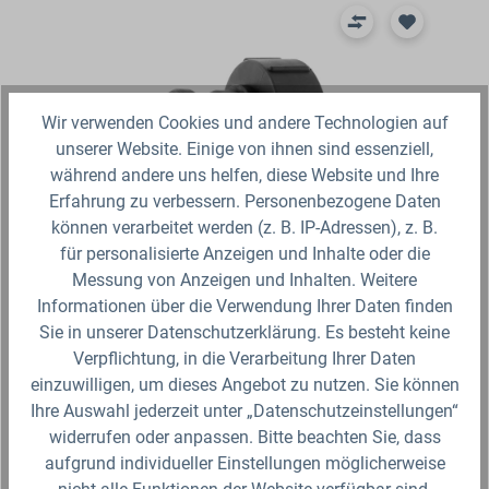
Wir verwenden Cookies und andere Technologien auf
unserer Website. Einige von ihnen sind essenziell,
während andere uns helfen, diese Website und Ihre
Erfahrung zu verbessern. Personenbezogene Daten
können verarbeitet werden (z. B. IP-Adressen), z. B.
für personalisierte Anzeigen und Inhalte oder die
IBC Adapter S100x8 - DN 50 (2") Camlock
IB
Messung von Anzeigen und Inhalten. Weitere
Stecker (Vaterteil)
St
Informationen über die Verwendung Ihrer Daten finden
Sie in unserer Datenschutzerklärung. Es besteht keine
it
IBC Adapter S100x8 (100mm) Grobgewinde mit
IBC
Verpflichtung, in die Verarbeitung Ihrer Daten
EPDM Dichtung auf 2 Zoll Camlock Stecker (Vaterteil)
Zol
einzuwilligen, um dieses Angebot zu nutzen. Sie können
aus PP-GF in Industrie Qualität.
Ihre Auswahl jederzeit unter „Datenschutzeinstellungen“
widerrufen oder anpassen. Bitte beachten Sie, dass
13,99 €*
12
aufgrund individueller Einstellungen möglicherweise
Lieferzeit 2-3 Werktage (Versand mit DHL Paket)