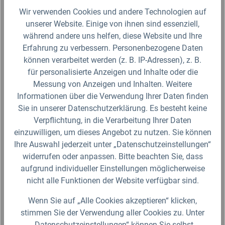
Wir verwenden Cookies und andere Technologien auf
unserer Website. Einige von ihnen sind essenziell,
während andere uns helfen, diese Website und Ihre
IBC S60x6 DN50 Alveolit PE-Schaumdichtung
Erfahrung zu verbessern. Personenbezogene Daten
können verarbeitet werden (z. B. IP-Adressen), z. B.
Passend für IBC Adapter S60x6 60mm (DN50)
für personalisierte Anzeigen und Inhalte oder die
Grobgewinde des Herstellers SCHÜTZ oder
Messung von Anzeigen und Inhalten. Weitere
baugleiche Auslaufarmaturen. DN = 44mm; D =
Informationen über die Verwendung Ihrer Daten finden
55mm; W = 5,5mm ACHTUNG! Nicht passend…
Sie in unserer Datenschutzerklärung. Es besteht keine
2,99 €*
Verpflichtung, in die Verarbeitung Ihrer Daten
Lieferzeit 2-3 Werktage (Versand mit DHL Paket)
einzuwilligen, um dieses Angebot zu nutzen. Sie können
Ihre Auswahl jederzeit unter „Datenschutzeinstellungen“
Zum Artikel
widerrufen oder anpassen. Bitte beachten Sie, dass
aufgrund individueller Einstellungen möglicherweise
nicht alle Funktionen der Website verfügbar sind.
Wenn Sie auf „Alle Cookies akzeptieren“ klicken,
stimmen Sie der Verwendung aller Cookies zu. Unter
Produktgalerie überspringen
Ähnliche Artikel
„Datenschutzeinstellungen“ können Sie selbst