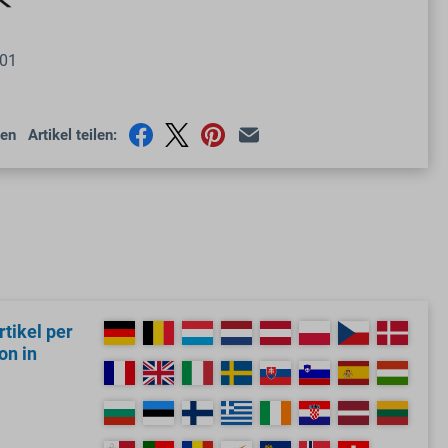
01
en
Artikel teilen:
tikel per
on in