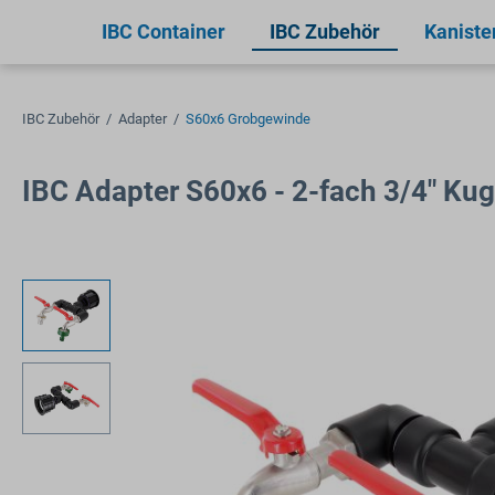
springen
Zur Hauptnavigation springen
IBC Container
IBC Zubehör
Kaniste
IBC Zubehör
/
Adapter
/
S60x6 Grobgewinde
IBC Adapter S60x6 - 2-fach 3/4" K