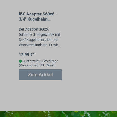
IBC Adapter S60x6 -
3/4" Kugelhahn
Auslaufventil
Der Adapter S60x6
(60mm) Grobgewinde mit
3/4" Kugelhahn dient zur
Wasserentnahme. Er wird
direkt auf die
12,99 €*
Auslaufarmatur am IBC
geschraubt. Bei IBC
Lieferzeit 2-3 Werktage
(Versand mit DHL Paket)
Container des…
Zum Artikel