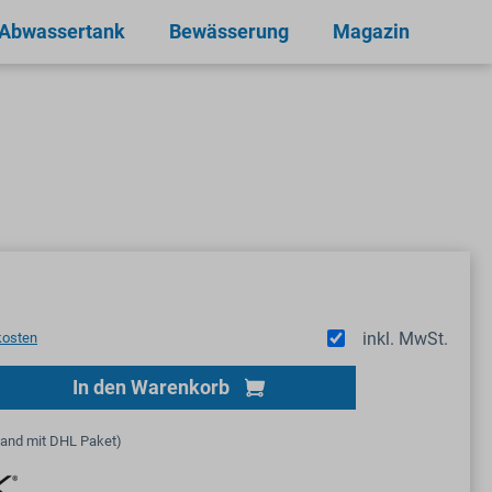
 Abwassertank
Bewässerung
Magazin
inkl. MwSt.
kosten
Gib den gewünschten Wert ein oder benutze
In den Warenkorb
sand mit DHL Paket)