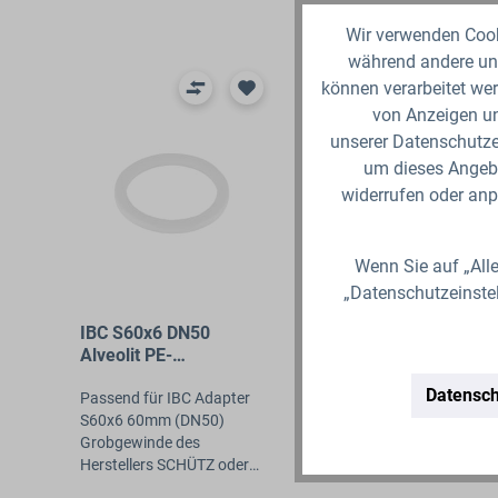
Produktgalerie überspringen
Wir verwenden Cooki
während andere uns
können verarbeitet wer
von Anzeigen un
unserer Datenschutzer
um dieses Angebo
widerrufen oder anp
Wenn Sie auf „Alle
„Datenschutzeinste
IBC S60x6 DN50
Alveolit PE-
Schaumdichtung
Datensch
Passend für IBC Adapter
S60x6 60mm (DN50)
Grobgewinde des
Herstellers SCHÜTZ oder
baugleiche