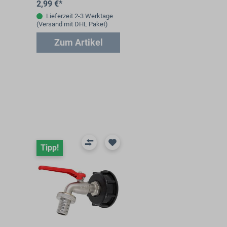
2,99 €*
Auslaufarmaturen. DN =
44mm; D = 55mm; W =
Lieferzeit 2-3 Werktage
(Versand mit DHL Paket)
5,5mm ACHTUNG! Nicht
passend…
Zum Artikel
Produktgalerie überspringen
Tipp!