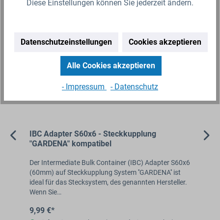
Diese Einstellungen können Sie jederzeit ändern.
Datenschutzeinstellungen
Cookies akzeptieren
Alle Cookies akzeptieren
- Impressum
- Datenschutz
IBC Adapter S60x6 - Steckkupplung
3/
"GARDENA" kompatibel
St
Der Intermediate Bulk Container (IBC) Adapter S60x6
Der
für
(60mm) auf Steckkupplung System ''GARDENA'' ist
Aus
ideal für das Stecksystem, des genannten Hersteller.
z.B
Wenn Sie…
In
9,99 €*
2,