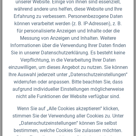
unserer Website. Einige von ihnen sind essenziell,
während andere uns helfen, diese Website und Ihre
Erfahrung zu verbessern. Personenbezogene Daten
Schlauchverbinder Steckkupplung
können verarbeitet werden (z. B. IP-Adressen), z. B.
für personalisierte Anzeigen und Inhalte oder die
Messung von Anzeigen und Inhalten. Weitere
Der Schlauchverbinder ist geeignet, um einen
Informationen über die Verwendung Ihrer Daten finden
Schlauch mit einer Steckkupplung zu verbinden. Sie
können wahlweise zwischen der Schlauchgröße von
Sie in unserer Datenschutzerklärung. Es besteht keine
1/2" und 3/4" auswählen.…
Verpflichtung, in die Verarbeitung Ihrer Daten
einzuwilligen, um dieses Angebot zu nutzen. Sie können
Ab 3,59 €*
Ihre Auswahl jederzeit unter „Datenschutzeinstellungen“
Lieferzeit 2-3 Werktage (Versand mit DHL Paket)
widerrufen oder anpassen. Bitte beachten Sie, dass
aufgrund individueller Einstellungen möglicherweise
Zum Artikel
nicht alle Funktionen der Website verfügbar sind.
Wenn Sie auf „Alle Cookies akzeptieren“ klicken,
stimmen Sie der Verwendung aller Cookies zu. Unter
„Datenschutzeinstellungen“ können Sie selbst
bestimmen, welche Cookies Sie zulassen möchten.
Produktgalerie überspringen
Ähnliche Artikel