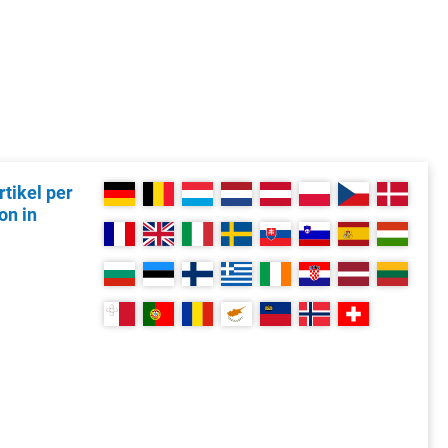
tikel per
on in