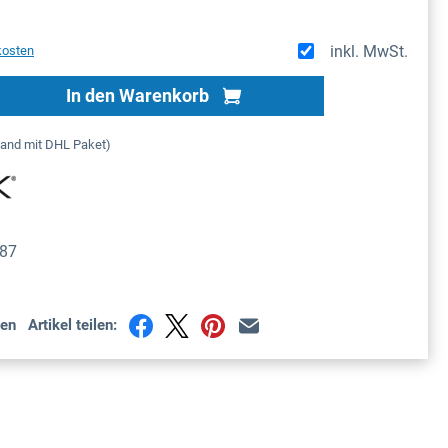
inkl. MwSt.
kosten
Gib den gewünschten Wert ein oder benutze
In den Warenkorb
sand mit DHL Paket)
87
en
Artikel teilen: