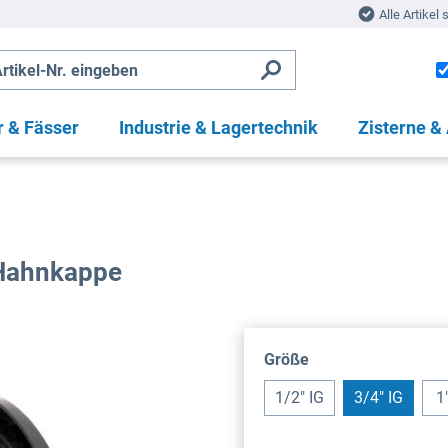
Alle Artikel 
r & Fässer
Industrie & Lagertechnik
Zisterne &
 Hahnkappe
auswählen
Größe
1/2" IG
3/4" IG
1