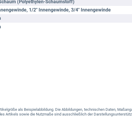
Schaum (Polyethylen-Schaumstoff)
Innengewinde
, 1/2" Innengewinde
, 3/4" Innengewinde
n
n
e Artikelgröße als Beispielabbildung. Die Abbildungen, technischen Daten, Maß
es Artikels sowie die Nutzmaße sind ausschließlich der Darstellungsunterstütz