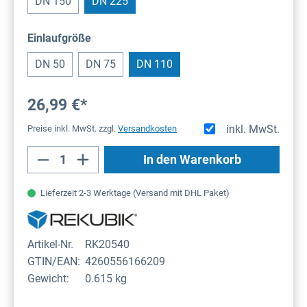
DN 150
DN 225
auswählen
Einlaufgröße
DN 50
DN 75
DN 110
26,99 €*
inkl. MwSt.
Preise inkl. MwSt. zzgl.
Versandkosten
Produkt Anzahl: Gib den gewünschten Wert
In den Warenkorb
Lieferzeit 2-3 Werktage (Versand mit DHL Paket)
Artikel-Nr.
RK20540
GTIN/EAN:
4260556166209
Gewicht:
0.615 kg