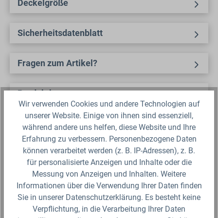
Deckelgröße
Sicherheitsdatenblatt
Fragen zum Artikel?
Produktbewertungen
Wir verwenden Cookies und andere Technologien auf
unserer Website. Einige von ihnen sind essenziell,
Für die Darstellung des Artikelbildes verwenden wir eine zufällig
während andere uns helfen, diese Website und Ihre
gewählte Artikelgröße als Beispielabbildung. Die Abbildungen,
technischen Daten, Maßangaben in Millimeter, Gewichtsangaben in
Erfahrung zu verbessern. Personenbezogene Daten
Gramm und Ausführungen sind somit unverbindlich. Die eigentliche
können verarbeitet werden (z. B. IP-Adressen), z. B.
Definition und der Verwendungszweck des Artikels sowie die Nutzmaße
sind ausschließlich der Darstellungsunterstützung von uns
für personalisierte Anzeigen und Inhalte oder die
bereitgestellt. Wir behalten uns jederzeit Änderungen ohne Ankündigung
Messung von Anzeigen und Inhalten. Weitere
vor.
Informationen über die Verwendung Ihrer Daten finden
Sie in unserer Datenschutzerklärung. Es besteht keine
Verpflichtung, in die Verarbeitung Ihrer Daten