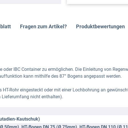
blatt
Fragen zum Artikel?
Produktbewertungen
 oder IBC Container zu ermöglichen. Die Einleitung von Regenwa
lauffunktion kann mithilfe des 87° Bogens angepasst werden.
s HT-Rohr eingesteckt oder mit einer Lochbohrung an gewünscht
 Lieferumfang nicht enthalten).
Butadien-Kautschuk)
(Ø 50mm)
, HT-Bogen DN 75 (Ø 75mm)
, HT-Bogen DN 110 (Ø 