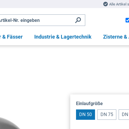
Alle Artikel 
r & Fässer
Industrie & Lagertechnik
Zisterne &
auswählen
Einlaufgröße
DN 50
DN 75
DN