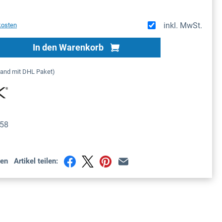
inkl. MwSt.
kosten
Gib den gewünschten Wert ein oder benutze
In den Warenkorb
sand mit DHL Paket)
58
en
Artikel teilen: