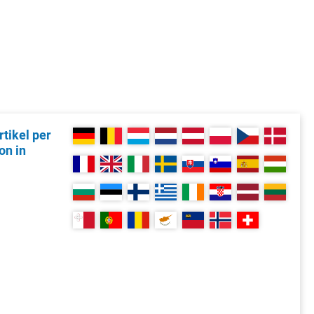
tikel per
on in