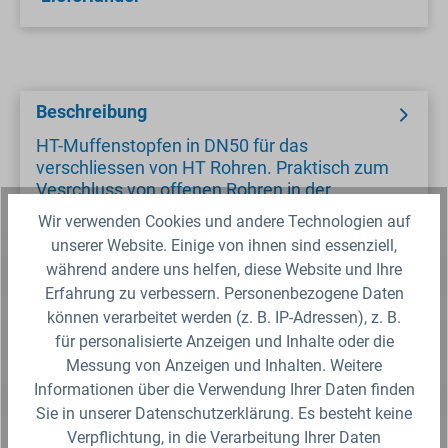
Beschreibung
HT-Muffenstopfen in DN50 für das
verschliessen von HT Rohren. Praktisch zum
Vesrchluss von offenen Rohren in der
Bewässerung…
Wir verwenden Cookies und andere Technologien auf
unserer Website. Einige von ihnen sind essenziell,
während andere uns helfen, diese Website und Ihre
Deckelgröße
Erfahrung zu verbessern. Personenbezogene Daten
können verarbeitet werden (z. B. IP-Adressen), z. B.
Sicherheitsdatenblatt
für personalisierte Anzeigen und Inhalte oder die
Messung von Anzeigen und Inhalten. Weitere
Informationen über die Verwendung Ihrer Daten finden
Fragen zum Artikel?
Sie in unserer Datenschutzerklärung. Es besteht keine
Verpflichtung, in die Verarbeitung Ihrer Daten