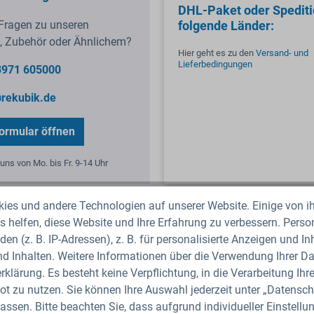
DHL-Paket oder Spediti
Fragen zu unseren
folgende Länder:
, Zubehör oder Ähnlichem?
Hier geht es zu den
Versand- und
Lieferbedingungen
3971 605000
rekubik.de
ormular öffnen
uns von Mo. bis Fr. 9-14 Uhr
es und andere Technologien auf unserer Website. Einige von ih
 helfen, diese Website und Ihre Erfahrung zu verbessern. Per
blatt
Fragen zum Artikel?
Produktbewertungen
den (z. B. IP-Adressen), z. B. für personalisierte Anzeigen und I
d Inhalten. Weitere Informationen über die Verwendung Ihrer Dat
klärung. Es besteht keine Verpflichtung, in die Verarbeitung Ihre
l DN 225 FDA geschlossen EPDM"
t zu nutzen. Sie können Ihre Auswahl jederzeit unter „Datensch
assen. Bitte beachten Sie, dass aufgrund individueller Einstell
ood and Drug Administration) eine Zulassung für Lebensmitte