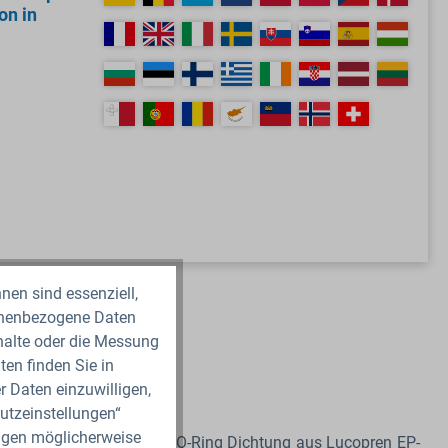
on in
nen sind essenziell,
sonenbezogene Daten
nhalte oder die Messung
en finden Sie in
r Daten einzuwilligen,
utzeinstellungen“
ungen möglicherweise
l und Medikamente. Eine O-Ring Dichtung
aus Lucopren EP-