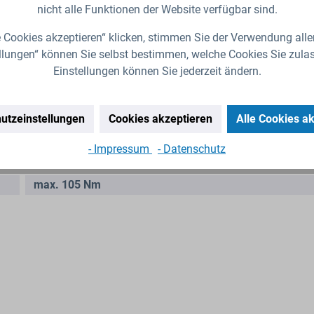
nicht alle Funktionen der Website verfügbar sind.
l ist passend für
ECOBULK IBC Container (Non UN) d
es Hers
 Cookies akzeptieren“ klicken, stimmen Sie der Verwendung alle
llungen“ können Sie selbst bestimmen, welche Cookies Sie zula
HDPE (Hart-Polyethylen)
Einstellungen können Sie jederzeit ändern.
Grün
DN 225 (Ø 245mm)
utzeinstellungen
Cookies akzeptieren
Alle Cookies a
EPDM (Ethylen-Propylen-Dien-Kautschuk)
Nein
- Impressum
- Datenschutz
Ja
max. 105 Nm