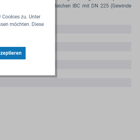
teller SCHÜTZ und baugleichen IBC mit DN 225 (Gewinde
r Cookies zu. Unter
ssen möchten. Diese
kzeptieren