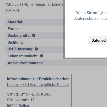
1505-55 (TPE) in beige
ist bereits eingelegt.
Der IBC Decke
S245x6).
Wenn Sie auf „Alle
„Datenschutzeinste
Material:
Farbe:
Deckelgröße:
Datensch
Dichtung:
UN-Zulassung:
Lebensmittelecht:
Anziehdrehmoment:
Informationen zur Produktsicherheit
Hersteller/EU Verantwortliche Person
Schütz GmbH & Co. KGaA
Schützstraße 12
56242 Selters