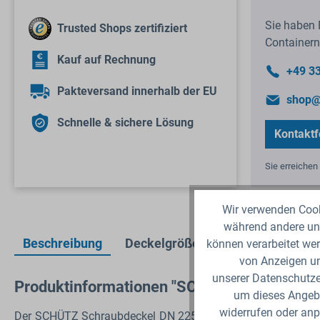
Sie haben 
Trusted Shops zertifiziert
Containern
Kauf auf Rechnung
+49 3
Pakteversand innerhalb der EU
shop@
Schnelle & sichere Lösung
Kontaktf
Sie erreichen 
Wir verwenden Cooki
während andere uns
Beschreibung
Deckelgröße
Sicherheitsdaten
können verarbeitet wer
von Anzeigen un
unserer Datenschutzer
Produktinformationen "SCHÜTZ IBC Decke
um dieses Angebo
widerrufen oder anp
Der SCHÜTZ Schraubdeckel DN 225 in grün hat nach FDA (F