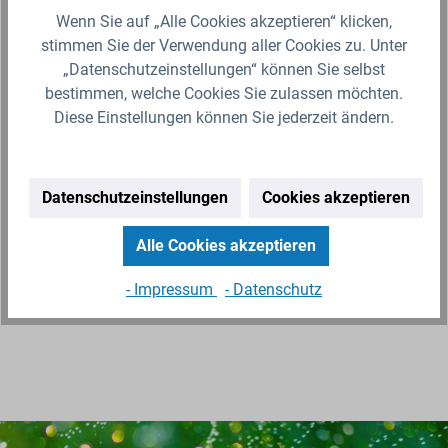
Wenn Sie auf „Alle Cookies akzeptieren“ klicken,
stimmen Sie der Verwendung aller Cookies zu. Unter
SCHÜTZ IBC Klappenhahn S75x6 (75mm)
EPDM DN50
„Datenschutzeinstellungen“ können Sie selbst
bestimmen, welche Cookies Sie zulassen möchten.
Der Klappenhahn mit festem Kunststoff
Diese Einstellungen können Sie jederzeit ändern.
Konusgewinde ist für IBC (Intermediate Bulk
Container)&nbsp;der Serien LX - MX - SX (ohne
EX)&nbsp;von SCHÜTZ geeignet. Die…
Datenschutzeinstellungen
Cookies akzeptieren
32,99 €*
Lieferzeit 2-3 Werktage (Versand mit DHL Paket)
Alle Cookies akzeptieren
Zum Artikel
- Impressum
- Datenschutz