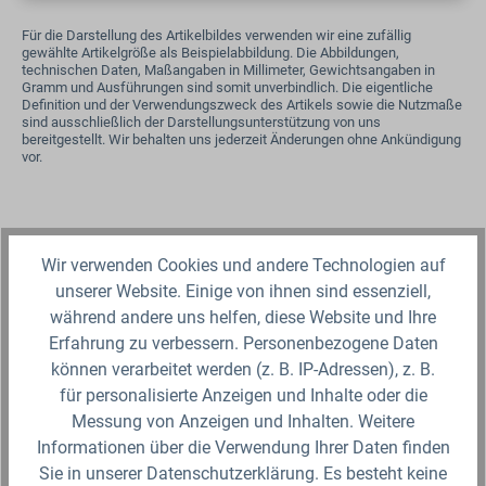
Für die Darstellung des Artikelbildes verwenden wir eine zufällig
gewählte Artikelgröße als Beispielabbildung. Die Abbildungen,
technischen Daten, Maßangaben in Millimeter, Gewichtsangaben in
Gramm und Ausführungen sind somit unverbindlich. Die eigentliche
Definition und der Verwendungszweck des Artikels sowie die Nutzmaße
sind ausschließlich der Darstellungsunterstützung von uns
bereitgestellt. Wir behalten uns jederzeit Änderungen ohne Ankündigung
vor.
Produktgalerie überspringen
Zubehör
Wir verwenden Cookies und andere Technologien auf
unserer Website. Einige von ihnen sind essenziell,
während andere uns helfen, diese Website und Ihre
Erfahrung zu verbessern. Personenbezogene Daten
können verarbeitet werden (z. B. IP-Adressen), z. B.
für personalisierte Anzeigen und Inhalte oder die
Messung von Anzeigen und Inhalten. Weitere
Informationen über die Verwendung Ihrer Daten finden
Sie in unserer Datenschutzerklärung. Es besteht keine