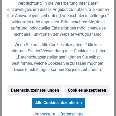
Verpflichtung, in die Verarbeitung Ihrer Daten
einzuwilligen, um dieses Angebot zu nutzen. Sie können
Ihre Auswahl jederzeit unter „Datenschutzeinstellungen“
IBC Entlüftungsset & Überlauf Quick Push
IB
widerrufen oder anpassen. Bitte beachten Sie, dass
Tankdurchführung
Er
aufgrund individueller Einstellungen möglicherweise
Das IBC Entlüftungsset Quick Push eignet sich zur
Mit
nicht alle Funktionen der Website verfügbar sind.
zuverlässigen Be- und Entlüftung des unteren von
Ha
eil
zwei übereinanderstehenden IBC-Containern.
kur
Wenn Sie auf „Alle Cookies akzeptieren“ klicken,
Dadurch wird der…
kön
stimmen Sie der Verwendung aller Cookies zu. Unter
„Datenschutzeinstellungen“ können Sie selbst
27,99 €*
Ab
bestimmen, welche Cookies Sie zulassen möchten.
Lieferzeit 2-3 Werktage (Versand mit DHL Paket)
Diese Einstellungen können Sie jederzeit ändern.
Zum Artikel
Datenschutzeinstellungen
Cookies akzeptieren
Alle Cookies akzeptieren
Produktgalerie überspringen
Ähnliche Artikel
- Impressum
- Datenschutz