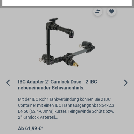
IBC Adapter 2" Camlock Dose - 2 IBC
IB
nebeneinander Schwanenhals
hi
Tankverbindung Rohr
Ta
2
Mit der IBC Rohr Tankverbindung können Sie 2 IBC
Mit
Container mit einen IBC Hahnausgang&nbsp;64x2,3
IBC
DN50 (62,4-63mm) kurzes Feingewinde Schütz bzw.
Ha
2" Kamlock Vaterteil…
ku
Ab 61,99 €*
Ab