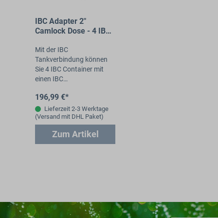
IBC Adapter 2"
Camlock Dose - 4 IBC
neben-/übereinander
Tankverbindung
Mit der IBC
50mm Rohr
Tankverbindung können
Sie 4 IBC Container mit
einen IBC
Hahnausgang&nbsp;DN5
196,99 €*
0 64x2,3 kurzes
Feingewinde Schütz bzw.
Lieferzeit 2-3 Werktage
(Versand mit DHL Paket)
das 2" Camlock
Vaterteil&nbsp;neben-/
Zum Artikel
übereinander…