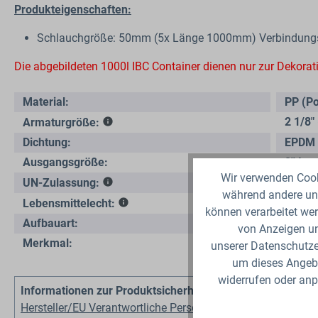
Produkteigenschaften
:
Schlauchgröße: 50mm (5x Länge 1000mm) Verbindungsauf
Die abgebildeten 1000l IBC Container dienen nur zur Dekora
Material:
PP (Po
2 1/8
Armaturgröße:
Dichtung:
EPDM 
Ausgangsgröße:
2'' In
Wir verwenden Cooki
Nein
UN-Zulassung:
während andere uns
Nein
Lebensmittelecht:
können verarbeitet wer
Aufbauart:
Neben
von Anzeigen un
Merkmal:
ISO 1
unserer Datenschutzer
um dieses Angebo
widerrufen oder anp
Informationen zur Produktsicherheit
Hersteller/EU Verantwortliche Person