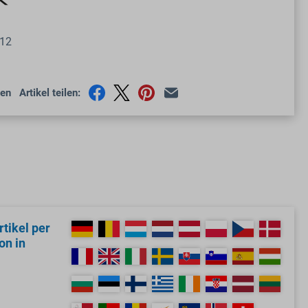
12
en
Artikel teilen:
tikel per
on in