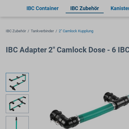
springen
Zur Hauptnavigation springen
IBC Container
IBC Zubehör
Kaniste
IBC Zubehör
/
Tankverbinder
/
2" Camlock Kupplung
IBC Adapter 2" Camlock Dose - 6 I