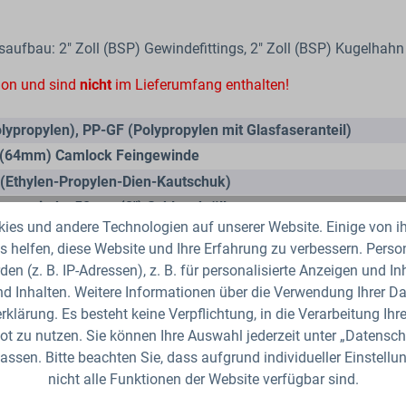
bau: 2" Zoll (BSP) Gewindefittings, 2" Zoll (BSP) Kugelhahn
tion und sind
nicht
im Lieferumfang enthalten!
lypropylen)
, PP-GF (Polypropylen mit Glasfaseranteil)
" (64mm) Camlock Feingewinde
(Ethylen-Propylen-Dien-Kautschuk)
nengewinde
, 50mm (2") Schlauchtülle
es und andere Technologien auf unserer Website. Einige von ih
 helfen, diese Website und Ihre Erfahrung zu verbessern. Per
den (z. B. IP-Adressen), z. B. für personalisierte Anzeigen und I
einander
, Übereinander
d Inhalten. Weitere Informationen über die Verwendung Ihrer Dat
4236
, Industriequalität
klärung. Es besteht keine Verpflichtung, in die Verarbeitung Ihre
t zu nutzen. Sie können Ihre Auswahl jederzeit unter „Datensch
assen. Bitte beachten Sie, dass aufgrund individueller Einstell
nicht alle Funktionen der Website verfügbar sind.