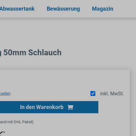
 Abwassertank
Bewässerung
Magazin
ng 50mm Schlauch
inkl. MwSt.
kosten
Gib den gewünschten Wert ein oder benutze
In den Warenkorb
sand mit DHL Paket)